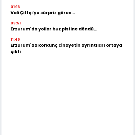
01:13
Vali Çiftçi'ye sürpriz görev...
09:51
Erzurum'da yollar buz pistine döndü...
11:46
Erzurum'da korkunç cinayetin ayrıntıları ortaya
çıktı