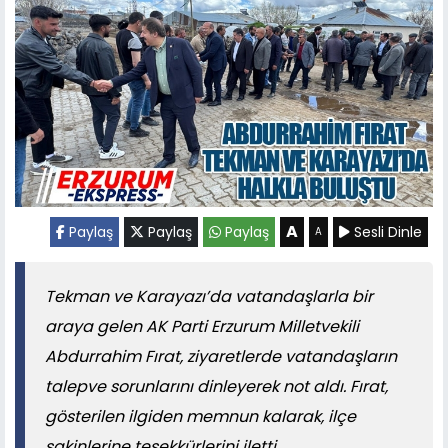
A
Paylaş
Paylaş
Paylaş
Sesli Dinle
A
Tekman ve Karayazı’da vatandaşlarla bir
araya gelen AK Parti Erzurum Milletvekili
Abdurrahim Fırat, ziyaretlerde vatandaşların
talepve sorunlarını dinleyerek not aldı. Fırat,
gösterilen ilgiden memnun kalarak, ilçe
sakinlerine teşekkürlerini iletti.