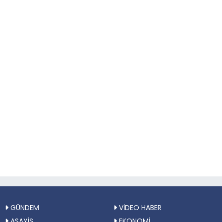
GÜNDEM
VİDEO HABER
ASAYİŞ
EKONOMİ