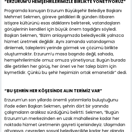
“ERZURUM’U HEMŞEHRİLERİMİZLE BİRLİKTE YÖNETİYORUZ”
Programda konuşan Erzurum Büyükşehir Belediye Başkanı
Mehmet Sekmen, göreve geldikleri ilk günden itibaren
istişare kültürünü esas aldıklarını belirterek, vatandaşların
görüşlerinin kendileri için büyük önem taşıdığını söyledi.
Başkan Sekmen, “Bizim anlayışımızda belediyecilik yalnızca
hizmet üretmek değildir. Aynı zamanda vatandaşımızı
dinlemek, taleplerini yerinde görmek ve çözümü birlikte
oluşturmaktır. Erzurum’u masa başında değil, sahada,
hemşehrilerimizle omuz omuza yönetiyoruz. Bugün burada
dile getirilen her görüş, her öneri ve her talep bizim için
kıymetlidir. Çünkü bu şehir hepimizin ortak emanetidir” dedi.
“BU ŞEHRİN HER KÖŞESİNDE ALIN TERİMİZ VAR”
Erzurum’un son yıllarda önemli yatırımlarla buluştuğunu
ifade eden Başkan Sekmen, şehrin dört bir yanında
çalışmaların aralıksız sürdüğünü belirtti. Sekmen, “Bugün
Erzurum’un merkezinden en uzak mahallesine kadar her
noktada hizmet üretmenin gayreti içerisindeyiz. Ulaşımdan
altyapıya, çevreden sosyal belediyeciliğe kadar her alanda