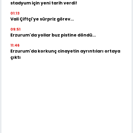
stadyum için yeni tarih verdi!
01:13
Vali Çiftçi'ye sürpriz görev...
09:51
Erzurum'da yollar buz pistine döndü...
11:46
Erzurum'da korkunç cinayetin ayrıntıları ortaya
çıktı