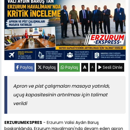
A
Paylaş
Paylaş
Paylaş
Sesli Dinle
A
Apron ve pist çalışmaları masaya yatırıldı,
uçuş kapasitesinin artırılması için talimat
verildi
ERZURUMEKSPRES
- Erzurum Valisi Aydın Baruş
başkanlığında, Erzurum Havalimanı'nda devam eden apron