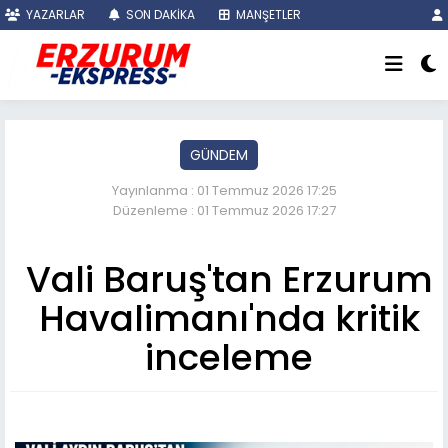
YAZARLAR
SON DAKİKA
MANŞETLER
GÜNDEM
Yayınlanma : 01 Temmuz 2026 17:25
Düzenleme : 01 Temmuz 2026 17:27
Vali Baruş'tan Erzurum
Havalimanı'nda kritik
inceleme