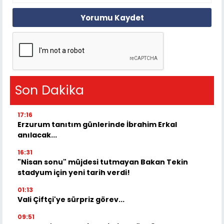
Yorumu Kaydet
Son Dakika
17:16
Erzurum tanıtım günlerinde İbrahim Erkal
anılacak...
16:31
"Nisan sonu" müjdesi tutmayan Bakan Tekin
stadyum için yeni tarih verdi!
01:13
Vali Çiftçi'ye sürpriz görev...
09:51