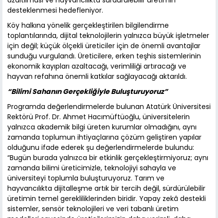
azaltılması ve hayvancılıkta sürdürülebilir üretimin
desteklenmesi hedefleniyor.
Köy halkına yönelik gerçekleştirilen bilgilendirme
toplantılarında, dijital teknolojilerin yalnızca büyük işletmeler
için değil; küçük ölçekli üreticiler için de önemli avantajlar
sunduğu vurgulandı. Üreticilere, erken teşhis sistemlerinin
ekonomik kayıpları azaltacağı, verimliliği artıracağı ve
hayvan refahına önemli katkılar sağlayacağı aktarıldı.
“Bilimi Sahanın Gerçekliğiyle Buluşturuyoruz”
Programda değerlendirmelerde bulunan Atatürk Üniversitesi
Rektörü Prof. Dr. Ahmet Hacımüftüoğlu, üniversitelerin
yalnızca akademik bilgi üreten kurumlar olmadığını, aynı
zamanda toplumun ihtiyaçlarına çözüm geliştiren yapılar
olduğunu ifade ederek şu değerlendirmelerde bulundu:
“Bugün burada yalnızca bir etkinlik gerçekleştirmiyoruz; aynı
zamanda bilimi üreticimizle, teknolojiyi sahayla ve
üniversiteyi toplumla buluşturuyoruz. Tarım ve
hayvancılıkta dijitalleşme artık bir tercih değil, sürdürülebilir
üretimin temel gerekliliklerinden biridir. Yapay zekâ destekli
sistemler, sensör teknolojileri ve veri tabanlı üretim