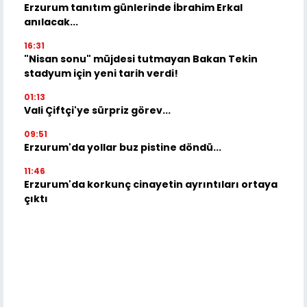
Erzurum tanıtım günlerinde İbrahim Erkal
anılacak...
16:31
"Nisan sonu" müjdesi tutmayan Bakan Tekin
stadyum için yeni tarih verdi!
01:13
Vali Çiftçi'ye sürpriz görev...
09:51
Erzurum'da yollar buz pistine döndü...
11:46
Erzurum'da korkunç cinayetin ayrıntıları ortaya
çıktı