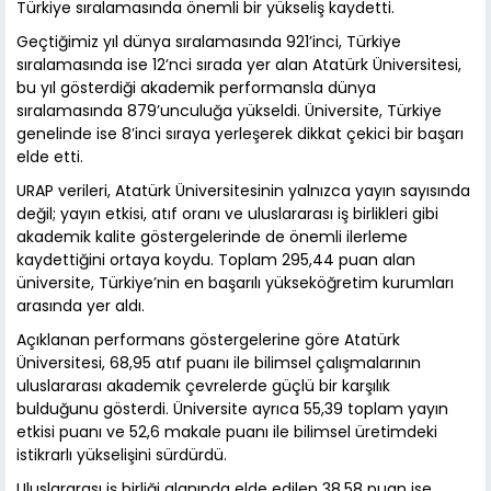
Türkiye sıralamasında önemli bir yükseliş kaydetti.
Geçtiğimiz yıl dünya sıralamasında 921’inci, Türkiye
sıralamasında ise 12’nci sırada yer alan Atatürk Üniversitesi,
bu yıl gösterdiği akademik performansla dünya
sıralamasında 879’unculuğa yükseldi. Üniversite, Türkiye
genelinde ise 8’inci sıraya yerleşerek dikkat çekici bir başarı
elde etti.
URAP verileri, Atatürk Üniversitesinin yalnızca yayın sayısında
değil; yayın etkisi, atıf oranı ve uluslararası iş birlikleri gibi
akademik kalite göstergelerinde de önemli ilerleme
kaydettiğini ortaya koydu. Toplam 295,44 puan alan
üniversite, Türkiye’nin en başarılı yükseköğretim kurumları
arasında yer aldı.
Açıklanan performans göstergelerine göre Atatürk
Üniversitesi, 68,95 atıf puanı ile bilimsel çalışmalarının
uluslararası akademik çevrelerde güçlü bir karşılık
bulduğunu gösterdi. Üniversite ayrıca 55,39 toplam yayın
etkisi puanı ve 52,6 makale puanı ile bilimsel üretimdeki
istikrarlı yükselişini sürdürdü.
Uluslararası iş birliği alanında elde edilen 38,58 puan ise