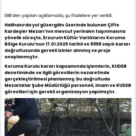
EBB’den yapılan açıklamada, şu ifadelere yer verildi:
Halihazırda yol güzergâhı üzerinde bulunan Çifte
Kardeşler Mezarı’nın mevcut yerinden taşınmasına
yönelik süreçte, Erzurum Kültür Varlıklarını Koruma
Bölge Kurulu’nun 17.01.2025 tarihli ve 6956 sayılı kararı
doğrultusunda gerekli izinler alınmış ve proje
onaylanmıştır.
Koruma Kurulu kararı kapsamında işlemlerin, KUDEB
denetiminde ve ilgili görevlilerin nezaretinde
gerçekleştirilmesi planlanmış; bu doğrultuda
Mezarlıklar Şube Müdürlüğü personeli, imam ve KUDEB
görevlileri için gerekli organizasyon yapılmıştır.