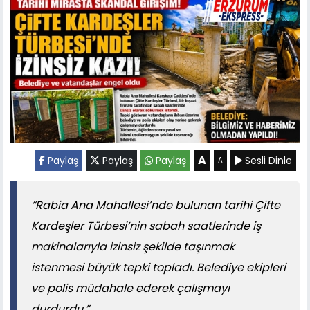
A
Paylaş
Paylaş
Paylaş
Sesli Dinle
A
“Rabia Ana Mahallesi’nde bulunan tarihi Çifte
Kardeşler Türbesi’nin sabah saatlerinde iş
makinalarıyla izinsiz şekilde taşınmak
istenmesi büyük tepki topladı. Belediye ekipleri
ve polis müdahale ederek çalışmayı
durdurdu.”