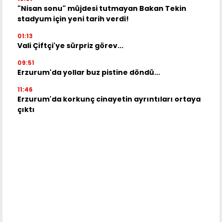
"Nisan sonu" müjdesi tutmayan Bakan Tekin
stadyum için yeni tarih verdi!
01:13
Vali Çiftçi'ye sürpriz görev...
09:51
Erzurum'da yollar buz pistine döndü...
11:46
Erzurum'da korkunç cinayetin ayrıntıları ortaya
çıktı