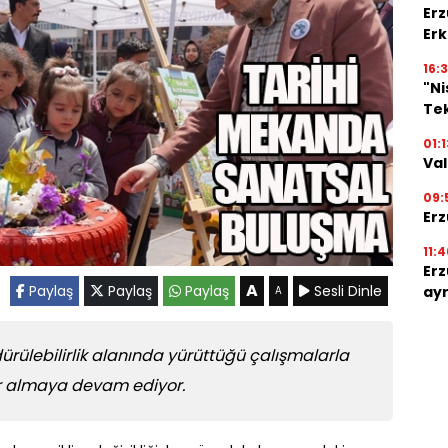
Erz
Erk
16:3
"N
Tek
01:1
Val
09:
Erz
11:4
Erz
A
Paylaş
Paylaş
Paylaş
Sesli Dinle
ayr
A
dürülebilirlik alanında yürüttüğü çalışmalarla
er almaya devam ediyor.