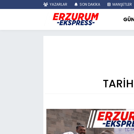
YAZARLAR
SON DAKİKA
MANŞETLER
GÜ
TARİ