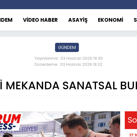
NDEM
VİDEO HABER
ASAYİŞ
EKONOMİ
GÜNDEM
Yayınlanma : 03 Haziran 2026 19:30
Düzenleme : 03 Haziran 2026 19:32
Hİ MEKANDA SANATSAL B
So
17:1