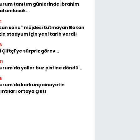
urum tanıtım günlerinde İbrahim
al anılacak...
1
isan sonu" müjdesi tutmayan Bakan
in stadyum için yeni tarih verdi!
3
i Çiftçi'ye sürpriz görev...
51
urum'da yollar buz pistine döndü...
6
urum'da korkunç cinayetin
ıntıları ortaya çıktı