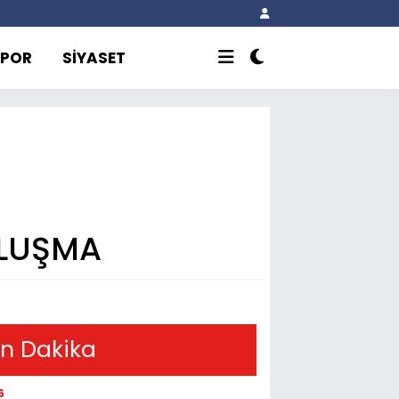
SPOR
SİYASET
ULUŞMA
n Dakika
6