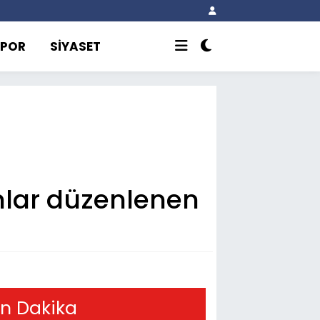
SPOR
SİYASET
nlar düzenlenen
n Dakika