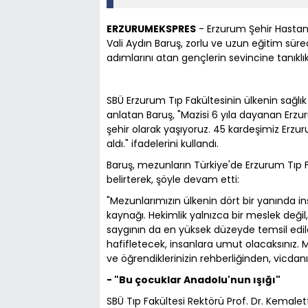
ERZURUMEKSPRES
- Erzurum Şehir Hasta
Vali Aydın Baruş, zorlu ve uzun eğitim sür
adımlarını atan gençlerin sevincine tanıklık 
SBÜ Erzurum Tıp Fakültesinin ülkenin sağl
anlatan Baruş, "Mazisi 6 yıla dayanan Erzur
şehir olarak yaşıyoruz. 45 kardeşimiz Erzur
aldı." ifadelerini kullandı.
Baruş, mezunların Türkiye'de Erzurum Tıp F
belirterek, şöyle devam etti:
"Mezunlarımızın ülkenin dört bir yanında 
kaynağı. Hekimlik yalnızca bir meslek değil
saygının da en yüksek düzeyde temsil edild
hafifletecek, insanlara umut olacaksınız.
ve öğrendiklerinizin rehberliğinden, vicdan
- "Bu çocuklar Anadolu'nun ışığı"
SBÜ Tıp Fakültesi Rektörü Prof. Dr. Kemale