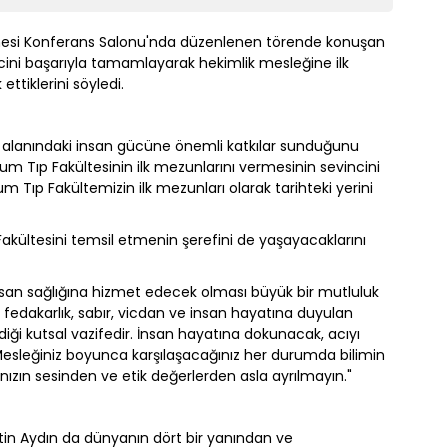
nesi Konferans Salonu'nda düzenlenen törende konuşan
ecini başarıyla tamamlayarak hekimlik mesleğine ilk
ettiklerini söyledi.
ık alanındaki insan gücüne önemli katkılar sunduğunu
um Tıp Fakültesinin ilk mezunlarını vermesinin sevincini
um Tıp Fakültemizin ilk mezunları olarak tarihteki yerini
akültesini temsil etmenin şerefini de yaşayacaklarını
insan sağlığına hizmet edecek olması büyük bir mutluluk
, fedakarlık, sabır, vicdan ve insan hayatına duyulan
iği kutsal vazifedir. İnsan hayatına dokunacak, acıyı
 Mesleğiniz boyunca karşılaşacağınız her durumda bilimin
ınızın sesinden ve etik değerlerden asla ayrılmayın."
ttin Aydın da dünyanın dört bir yanından ve