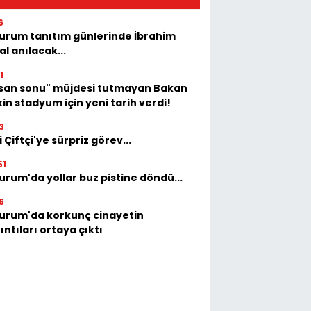
6
urum tanıtım günlerinde İbrahim
al anılacak...
1
isan sonu" müjdesi tutmayan Bakan
in stadyum için yeni tarih verdi!
3
i Çiftçi'ye sürpriz görev...
51
urum'da yollar buz pistine döndü...
6
urum'da korkunç cinayetin
ıntıları ortaya çıktı