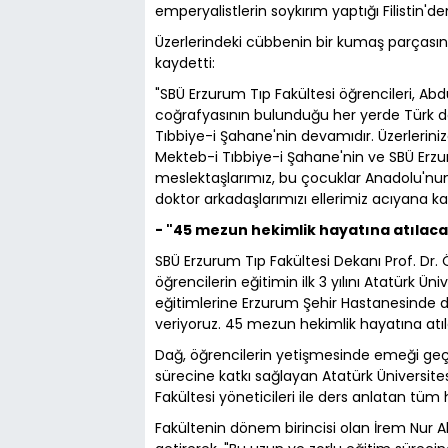
emperyalistlerin soykırım yaptığı Filistin'de
Üzerlerindeki cübbenin bir kumaş parçasın
kaydetti:
"SBÜ Erzurum Tıp Fakültesi öğrencileri, A
coğrafyasının bulunduğu her yerde Türk dok
Tıbbiye-i Şahane'nin devamıdır. Üzerlerin
Mekteb-i Tıbbiye-i Şahane'nin ve SBÜ Erzur
meslektaşlarımız, bu çocuklar Anadolu'nun 
doktor arkadaşlarımızı ellerimiz acıyana ka
- "45 mezun hekimlik hayatına atılac
SBÜ Erzurum Tıp Fakültesi Dekanı Prof. Dr.
öğrencilerin eğitimin ilk 3 yılını Atatürk Ü
eğitimlerine Erzurum Şehir Hastanesinde de
veriyoruz. 45 mezun hekimlik hayatına atıl
Dağ, öğrencilerin yetişmesinde emeği geçen
sürecine katkı sağlayan Atatürk Üniversit
Fakültesi yöneticileri ile ders anlatan tüm 
Fakültenin dönem birincisi olan İrem Nur Al