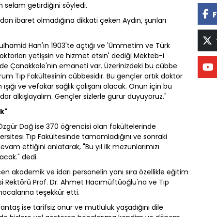
n selam getirdiğini söyledi.
F
dan ibaret olmadığına dikkati çeken Aydın, şunları
bdulhamid Han'ın 1903'te açtığı ve 'Ümmetim ve Türk
torları yetişsin ve hizmet etsin' dediği Mekteb-i
izde Çanakkale'nin emaneti var. Üzerinizdeki bu cübbe
um Tıp Fakültesinin cübbesidir. Bu gençler artık doktor
ışığı ve vefakar sağlık çalışanı olacak. Onun için bu
dar alkışlayalım. Gençler sizlerle gurur duyuyoruz."
ak"
 Özgür Dağ ise 370 öğrencisi olan fakültelerinde
niversitesi Tıp Fakültesinde tamamladığını ve sonraki
vam ettiğini anlatarak, "Bu yıl ilk mezunlarımızı
acak." dedi.
 akademik ve idari personelin yanı sıra özellikle eğitim
esi Rektörü Prof. Dr. Ahmet Hacımüftüoğlu'na ve Tıp
hocalarına teşekkür etti.
antaş ise tarifsiz onur ve mutluluk yaşadığını dile