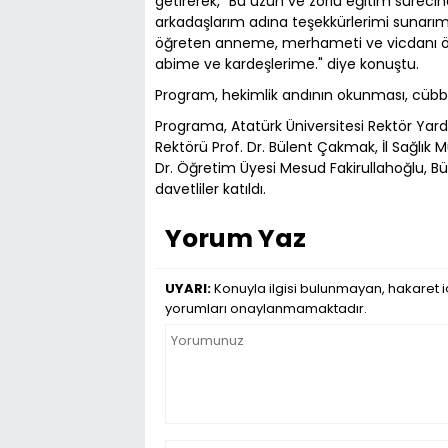
getirerek, "Bu uzun ve zorlu eğitim süre
arkadaşlarım adına teşekkürlerimi sunarım.
öğreten anneme, merhameti ve vicdanı 
abime ve kardeşlerime." diye konuştu.
Program, hekimlik andının okunması, cübbe
Programa, Atatürk Üniversitesi Rektör Yardı
Rektörü Prof. Dr. Bülent Çakmak, İl Sağlık
Dr. Öğretim Üyesi Mesud Fakirullahoğlu, Bü
davetliler katıldı.
Yorum Yaz
UYARI:
Konuyla ilgisi bulunmayan, hakaret iç
yorumları onaylanmamaktadır.