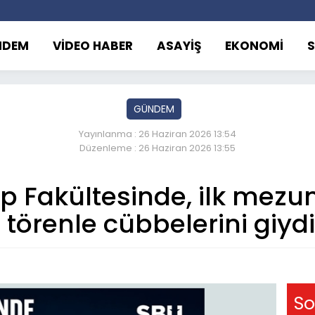
NDEM
VİDEO HABER
ASAYİŞ
EKONOMİ
GÜNDEM
Yayınlanma : 26 Haziran 2026 13:54
Düzenleme : 26 Haziran 2026 13:55
p Fakültesinde, ilk mezu
törenle cübbelerini giydi
So