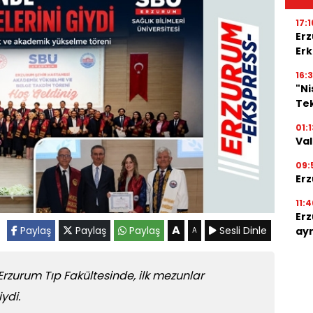
17:1
Erz
Erk
16:3
"N
Tek
01:1
Val
09:
Erz
11:4
Erz
A
Paylaş
Paylaş
Paylaş
Sesli Dinle
ayr
A
 Erzurum Tıp Fakültesinde, ilk mezunlar
ydi.