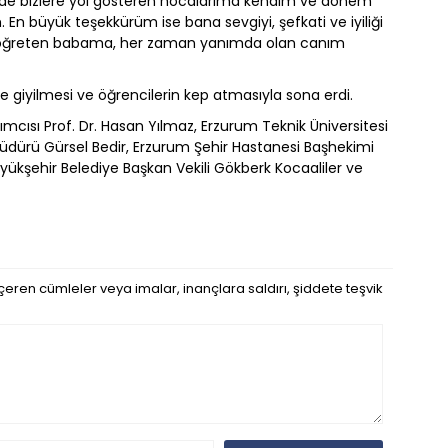
cinde bizlere yol gösteren hocalarıma kendim ve dönem
 En büyük teşekkürüm ise bana sevgiyi, şefkati ve iyiliği
öğreten babama, her zaman yanımda olan canım
 giyilmesi ve öğrencilerin kep atmasıyla sona erdi.
mcısı Prof. Dr. Hasan Yılmaz, Erzurum Teknik Üniversitesi
 Müdürü Gürsel Bedir, Erzurum Şehir Hastanesi Başhekimi
yükşehir Belediye Başkan Vekili Gökberk Kocaaliler ve
eren cümleler veya imalar, inançlara saldırı, şiddete teşvik