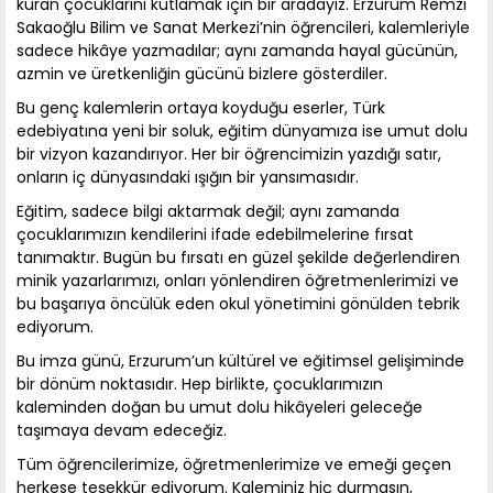
kuran çocuklarını kutlamak için bir aradayız. Erzurum Remzi
Sakaoğlu Bilim ve Sanat Merkezi’nin öğrencileri, kalemleriyle
sadece hikâye yazmadılar; aynı zamanda hayal gücünün,
azmin ve üretkenliğin gücünü bizlere gösterdiler.
Bu genç kalemlerin ortaya koyduğu eserler, Türk
edebiyatına yeni bir soluk, eğitim dünyamıza ise umut dolu
bir vizyon kazandırıyor. Her bir öğrencimizin yazdığı satır,
onların iç dünyasındaki ışığın bir yansımasıdır.
Eğitim, sadece bilgi aktarmak değil; aynı zamanda
çocuklarımızın kendilerini ifade edebilmelerine fırsat
tanımaktır. Bugün bu fırsatı en güzel şekilde değerlendiren
minik yazarlarımızı, onları yönlendiren öğretmenlerimizi ve
bu başarıya öncülük eden okul yönetimini gönülden tebrik
ediyorum.
Bu imza günü, Erzurum’un kültürel ve eğitimsel gelişiminde
bir dönüm noktasıdır. Hep birlikte, çocuklarımızın
kaleminden doğan bu umut dolu hikâyeleri geleceğe
taşımaya devam edeceğiz.
Tüm öğrencilerimize, öğretmenlerimize ve emeği geçen
herkese teşekkür ediyorum. Kaleminiz hiç durmasın,