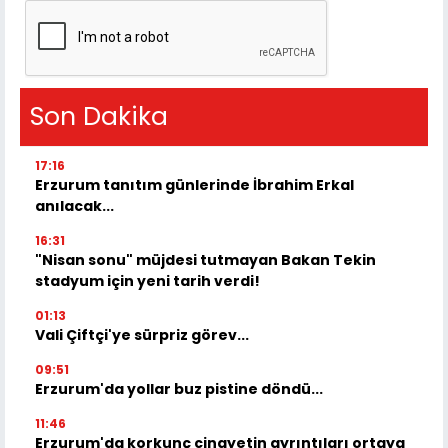
Son Dakika
17:16
Erzurum tanıtım günlerinde İbrahim Erkal
anılacak...
16:31
"Nisan sonu" müjdesi tutmayan Bakan Tekin
stadyum için yeni tarih verdi!
01:13
Vali Çiftçi'ye sürpriz görev...
09:51
Erzurum'da yollar buz pistine döndü...
11:46
Erzurum'da korkunç cinayetin ayrıntıları ortaya