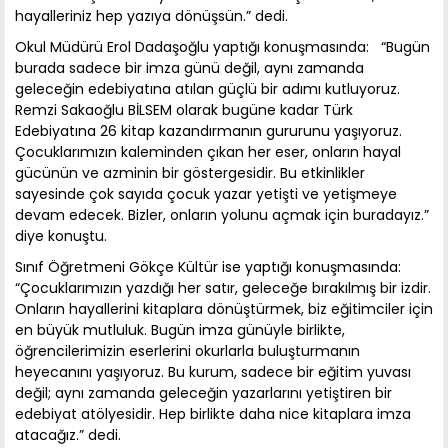
hayalleriniz hep yazıya dönüşsün.” dedi.
Okul Müdürü Erol Dadaşoğlu yaptığı konuşmasında: “Bugün
burada sadece bir imza günü değil, aynı zamanda
geleceğin edebiyatına atılan güçlü bir adımı kutluyoruz.
Remzi Sakaoğlu BİLSEM olarak bugüne kadar Türk
Edebiyatına 26 kitap kazandırmanın gururunu yaşıyoruz.
Çocuklarımızın kaleminden çıkan her eser, onların hayal
gücünün ve azminin bir göstergesidir. Bu etkinlikler
sayesinde çok sayıda çocuk yazar yetişti ve yetişmeye
devam edecek. Bizler, onların yolunu açmak için buradayız.”
diye konuştu.
Sınıf Öğretmeni Gökçe Kültür ise yaptığı konuşmasında:
“Çocuklarımızın yazdığı her satır, geleceğe bırakılmış bir izdir.
Onların hayallerini kitaplara dönüştürmek, biz eğitimciler için
en büyük mutluluk. Bugün imza günüyle birlikte,
öğrencilerimizin eserlerini okurlarla buluşturmanın
heyecanını yaşıyoruz. Bu kurum, sadece bir eğitim yuvası
değil; aynı zamanda geleceğin yazarlarını yetiştiren bir
edebiyat atölyesidir. Hep birlikte daha nice kitaplara imza
atacağız.” dedi.