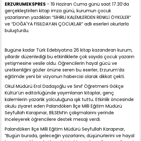
ERZURUMEKSPRES
- 19 Haziran Cuma günü saat 17.30’da
gerçekleştirilen kitap imza günü, kurumun çocuk
yazarlarının yazdıkları “SİHİRLİ KALEMLERDEN RENKLİ ÖYKÜLER”
ve “DOĞA'YA FISILDAYAN ÇOCUKLAR” adlı eserleri okurlarla
buluşturdu.
Bugüne kadar Türk Edebiyatına 26 kitap kazandıran kurum,
yıllardır düzenlediği bu etkinliklerle çok sayıda çocuk yazarın
yetişmesine vesile oldu. Öğrencilerin hayal gücü ve
üretkenliğini gözler önüne seren bu eserler, Erzurum’da
eğitimde yeni bir vizyonun habercisi olarak dikkat çekti.
Okul Müdürü Erol Dadaşoğlu ve Sınıf Öğretmeni Gökçe
Kültür’ün editörlüğünde yayımlanan kitaplar, genç
kalemlerin yazarlık yolculuğuna ışık tuttu. Etkinlik öncesinde
okulu ziyaret eden Palandöken İlçe Milli Eğitim Müdürü
Seyfullah Karapınar, BİLSEM’in çalışmalarını yerinde
inceleyerek öğrencilere destek mesajı verdi.
Palandöken İlçe Milli Eğitim Müdürü Seyfullah Karapınar,
“Bugün burada, geleceğin yazarlarını, düşünürlerini ve hayal