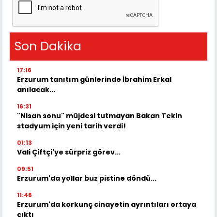
Son Dakika
17:16
Erzurum tanıtım günlerinde İbrahim Erkal
anılacak...
16:31
"Nisan sonu" müjdesi tutmayan Bakan Tekin
stadyum için yeni tarih verdi!
01:13
Vali Çiftçi'ye sürpriz görev...
09:51
Erzurum'da yollar buz pistine döndü...
11:46
Erzurum'da korkunç cinayetin ayrıntıları ortaya
çıktı