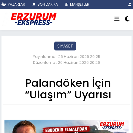
YAZARLAR
SON DAKİKA
MANŞETLER
SİYASET
Yayınlanma : 26 Haziran 2026 20:25
Düzenleme : 26 Haziran 2026 20:26
Palandöken İçin
“Ulaşım” Uyarısı