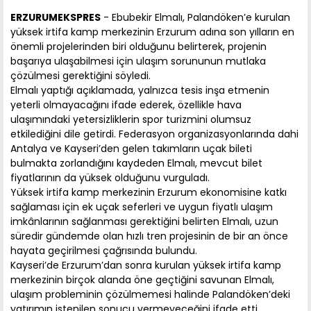
ERZURUMEKSPRES
- Ebubekir Elmalı, Palandöken’e kurulan
yüksek irtifa kamp merkezinin Erzurum adına son yılların en
önemli projelerinden biri olduğunu belirterek, projenin
başarıya ulaşabilmesi için ulaşım sorununun mutlaka
çözülmesi gerektiğini söyledi.
Elmalı yaptığı açıklamada, yalnızca tesis inşa etmenin
yeterli olmayacağını ifade ederek, özellikle hava
ulaşımındaki yetersizliklerin spor turizmini olumsuz
etkilediğini dile getirdi. Federasyon organizasyonlarında dahi
Antalya ve Kayseri’den gelen takımların uçak bileti
bulmakta zorlandığını kaydeden Elmalı, mevcut bilet
fiyatlarının da yüksek olduğunu vurguladı.
Yüksek irtifa kamp merkezinin Erzurum ekonomisine katkı
sağlaması için ek uçak seferleri ve uygun fiyatlı ulaşım
imkânlarının sağlanması gerektiğini belirten Elmalı, uzun
süredir gündemde olan hızlı tren projesinin de bir an önce
hayata geçirilmesi çağrısında bulundu.
Kayseri’de Erzurum’dan sonra kurulan yüksek irtifa kamp
merkezinin birçok alanda öne geçtiğini savunan Elmalı,
ulaşım probleminin çözülmemesi halinde Palandöken’deki
yatırımın istenilen sonucu vermeyeceğini ifade etti.