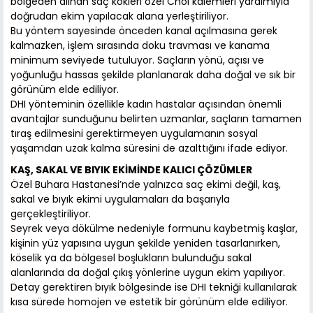
bölgeden alınan saç kökleri özel Choi kalemleri yardımıyla
doğrudan ekim yapılacak alana yerleştiriliyor.
Bu yöntem sayesinde önceden kanal açılmasına gerek
kalmazken, işlem sırasında doku travması ve kanama
minimum seviyede tutuluyor. Saçların yönü, açısı ve
yoğunluğu hassas şekilde planlanarak daha doğal ve sık bir
görünüm elde ediliyor.
DHI yönteminin özellikle kadın hastalar açısından önemli
avantajlar sunduğunu belirten uzmanlar, saçların tamamen
tıraş edilmesini gerektirmeyen uygulamanın sosyal
yaşamdan uzak kalma süresini de azalttığını ifade ediyor.
KAŞ, SAKAL VE BIYIK EKİMİNDE KALICI ÇÖZÜMLER
Özel Buhara Hastanesi’nde yalnızca saç ekimi değil, kaş,
sakal ve bıyık ekimi uygulamaları da başarıyla
gerçekleştiriliyor.
Seyrek veya dökülme nedeniyle formunu kaybetmiş kaşlar,
kişinin yüz yapısına uygun şekilde yeniden tasarlanırken,
köselik ya da bölgesel boşlukların bulunduğu sakal
alanlarında da doğal çıkış yönlerine uygun ekim yapılıyor.
Detay gerektiren bıyık bölgesinde ise DHI tekniği kullanılarak
kısa sürede homojen ve estetik bir görünüm elde ediliyor.