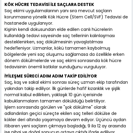
KÖK HÜCRE TEDAVİSİ İLE SAÇLARA DESTEK
Saç ekimi uygulamalarının yanı sıra mevcut saçların
korunmasına yönelik Kök Hücre (Stem Cell/SVF) Tedavisi de
hastanede uygulanıyor.
Kişinin kendi dokusundan elde edilen canlı hücrelerin
kullanıldığı tedavi sayesinde saç tellerinin kalınlaşması
desteklenirken, saç dökülmesinin yavaşlatılması
hedefleniyor. Uzmanlar, kökü tamamen kaybolmuş
bölgelerde yeni saç oluşumu sağlamasa da özellikle erken
dönem dökülmelerde ve saç ekimi sonrasında kök hücre
tedavisinin önemli katkılar sunduğunu vurguluyor.
İYİLEŞME SÜRECİ ADIM ADIM TAKİP EDİLİYOR
Saç, kaş ve sakal ekimi sonrası süreç uzman ekip tarafından
yakından takip ediliyor. İlk günlerde hafif kızarıklık ve şişlik
normal kabul edilirken, yaklaşık 10 gün içerisinde
kabuklanmaların tamamen döküldüğü belirtiliyor.
İşlem sonrasında görülen ve "şok dökülme" olarak
adlandırılan geçici süreçte ekilen saç telleri dökülse de
kökler deri altında yaşamaya devam ediyor. Üçüncü aydan
itibaren yeni saçların çıkmaya başladığı, 9 ila 12 ay arasında
ise nihai ve doğal sonucun ortaya çıktığı ifade ediliyor.