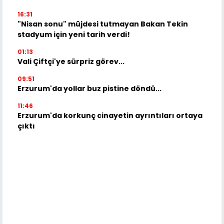
16:31
"Nisan sonu" müjdesi tutmayan Bakan Tekin
stadyum için yeni tarih verdi!
01:13
Vali Çiftçi'ye sürpriz görev...
09:51
Erzurum'da yollar buz pistine döndü...
11:46
Erzurum'da korkunç cinayetin ayrıntıları ortaya
çıktı