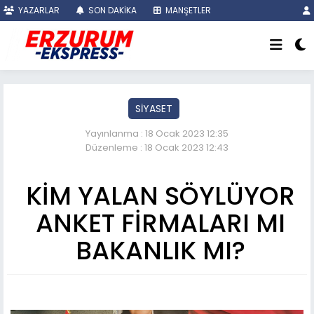
YAZARLAR
SON DAKİKA
MANŞETLER
SİYASET
Yayınlanma : 18 Ocak 2023 12:35
Düzenleme : 18 Ocak 2023 12:43
KİM YALAN SÖYLÜYOR
ANKET FİRMALARI MI
BAKANLIK MI?