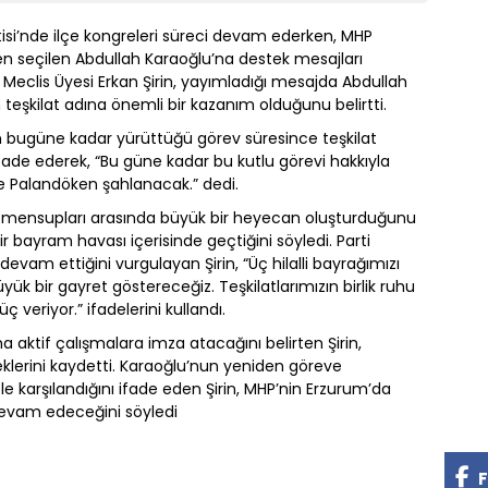
rtisi’nde ilçe kongreleri süreci devam ederken, MHP
en seçilen Abdullah Karaoğlu’na destek mesajları
eclis Üyesi Erkan Şirin, yayımladığı mesajda Abdullah
eşkilat adına önemli bir kazanım olduğunu belirtti.
n bugüne kadar yürüttüğü görev süresince teşkilat
fade ederek, “Bu güne kadar bu kutlu görevi hakkıyla
le Palandöken şahlanacak.” dedi.
t mensupları arasında büyük bir heyecan oluşturduğunu
bir bayram havası içerisinde geçtiğini söyledi. Parti
 devam ettiğini vurgulayan Şirin, “Üç hilalli bayrağımızı
yük bir gayret göstereceğiz. Teşkilatlarımızın birlik ruhu
 veriyor.” ifadelerini kullandı.
aktif çalışmalara imza atacağını belirten Şirin,
lerini kaydetti. Karaoğlu’nun yeniden göreve
 karşılandığını ifade eden Şirin, MHP’nin Erzurum’da
a devam edeceğini söyledi
F