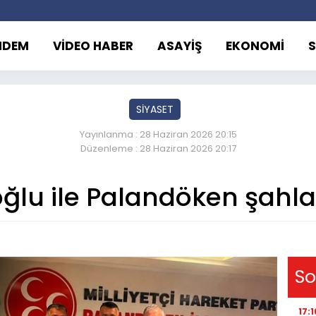
NDEM
VİDEO HABER
ASAYİŞ
EKONOMİ
SİYASET
Yayınlanma : 28 Haziran 2026 20:15
Düzenleme : 28 Haziran 2026 20:17
ğlu ile Palandöken şahl
So
17:1