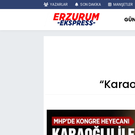
YAZARLAR
SON DAKİKA
MANŞETLER
GÜ
“Karao