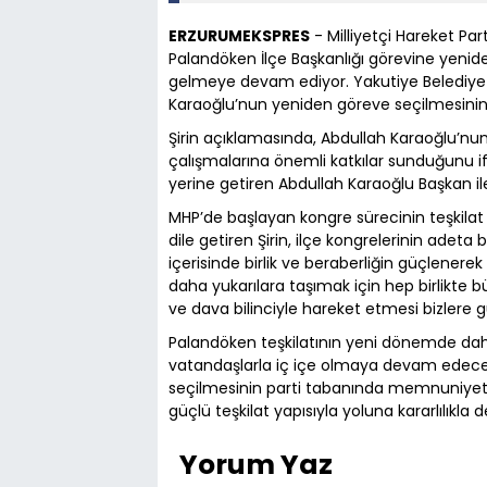
ERZURUMEKSPRES
- Milliyetçi Hareket Pa
Palandöken İlçe Başkanlığı görevine yenid
gelmeye devam ediyor. Yakutiye Belediye M
Karaoğlu’nun yeniden göreve seçilmesinin t
Şirin açıklamasında, Abdullah Karaoğlu’nu
çalışmalarına önemli katkılar sunduğunu i
yerine getiren Abdullah Karaoğlu Başkan i
MHP’de başlayan kongre sürecinin teşkila
dile getiren Şirin, ilçe kongrelerinin adeta 
içerisinde birlik ve beraberliğin güçlenerek
daha yukarılara taşımak için hep birlikte bü
ve dava bilinciyle hareket etmesi bizlere güç
Palandöken teşkilatının yeni dönemde daha 
vatandaşlarla iç içe olmaya devam edecek
seçilmesinin parti tabanında memnuniyetle
güçlü teşkilat yapısıyla yoluna kararlılıkl
Yorum Yaz