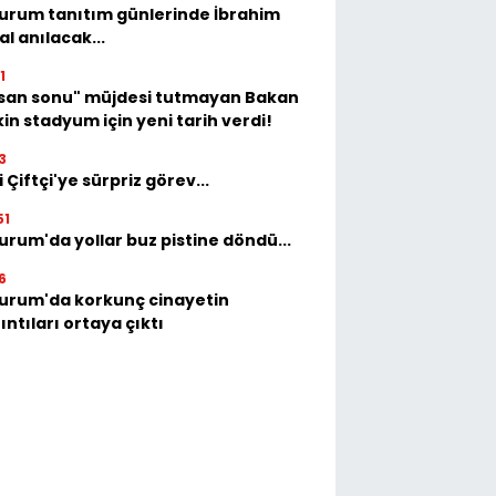
urum tanıtım günlerinde İbrahim
al anılacak...
1
isan sonu" müjdesi tutmayan Bakan
in stadyum için yeni tarih verdi!
3
i Çiftçi'ye sürpriz görev...
51
urum'da yollar buz pistine döndü...
6
urum'da korkunç cinayetin
ıntıları ortaya çıktı