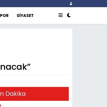
SPOR
SİYASET
anacak”
n Dakika
6