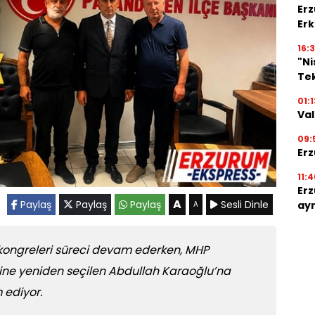
Erz
Erk
16:3
"N
Tek
01:1
Val
09:
Erz
11:4
Erz
A
Paylaş
Paylaş
Paylaş
Sesli Dinle
ayr
A
çe kongreleri süreci devam ederken, MHP
ine yeniden seçilen Abdullah Karaoğlu’na
 ediyor.