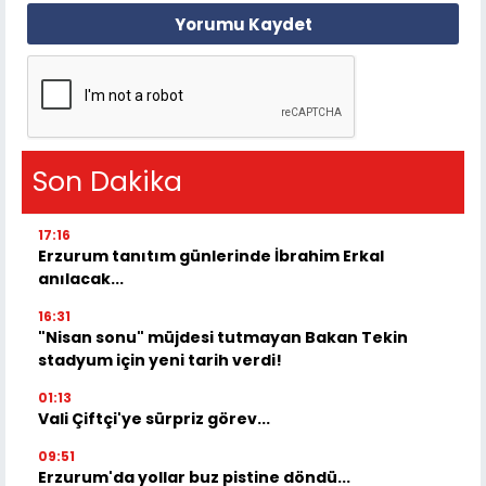
Yorumu Kaydet
Son Dakika
17:16
Erzurum tanıtım günlerinde İbrahim Erkal
anılacak...
16:31
"Nisan sonu" müjdesi tutmayan Bakan Tekin
stadyum için yeni tarih verdi!
01:13
Vali Çiftçi'ye sürpriz görev...
09:51
Erzurum'da yollar buz pistine döndü...