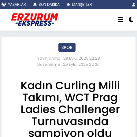
YAZARLAR
SON DAKİKA
MANŞETLER
SPOR
Yayınlanma : 29 Eylül 2025 22:28
Düzenleme : 29 Eylül 2025 22:30
Kadın Curling Milli
Takımı, WCT Prag
Ladies Challenger
Turnuvasında
şampiyon oldu