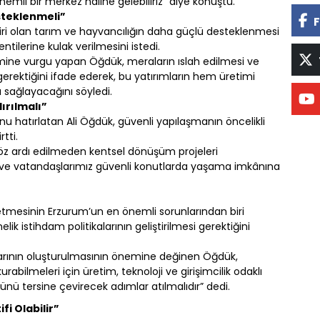
emli bir merkez haline gelebiliriz” diye konuştu.
steklenmeli”
F
iri olan tarım ve hayvancılığın daha güçlü desteklenmesi
entilerine kulak verilmesini istedi.
ine vurgu yapan Öğdük, meraların ıslah edilmesi ve
 gerektiğini ifade ederek, bu yatırımların hem üretimi
ı sağlayacağını söyledi.
ırılmalı”
hatırlatan Ali Öğdük, güvenli yapılaşmanın öncelikli
tti.
öz ardı edilmeden kentsel dönüşüm projeleri
meli ve vatandaşlarımız güvenli konutlarda yaşama imkânına
 etmesinin Erzurum’un en önemli sorunlarından biri
k istihdam politikalarının geliştirilmesi gerektiğini
nlarının oluşturulmasının önemine değinen Öğdük,
rabilmeleri için üretim, teknoloji ve girişimcilik odaklı
çünü tersine çevirecek adımlar atılmalıdır” dedi.
i Olabilir”