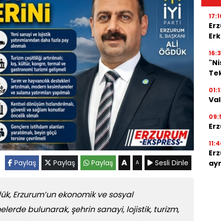
17:1
Erz
Erk
16:3
"N
Tek
01:1
Val
09:
Erz
11:4
Erz
A
Paylaş
Paylaş
Paylaş
Sesli Dinle
ayr
A
ğdük, Erzurum’un ekonomik ve sosyal
lerde bulunarak, şehrin sanayi, lojistik, turizm,