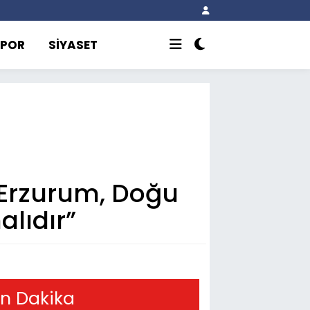
SPOR
SİYASET
 “Erzurum, Doğu
lıdır”
n Dakika