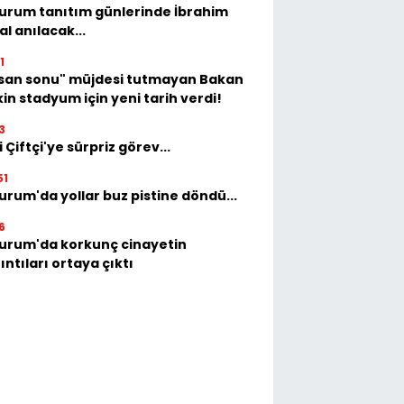
urum tanıtım günlerinde İbrahim
al anılacak...
1
isan sonu" müjdesi tutmayan Bakan
in stadyum için yeni tarih verdi!
3
i Çiftçi'ye sürpriz görev...
51
urum'da yollar buz pistine döndü...
6
urum'da korkunç cinayetin
ıntıları ortaya çıktı