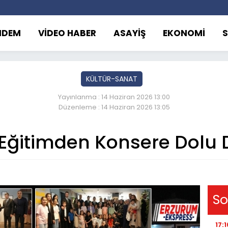
NDEM
VİDEO HABER
ASAYİŞ
EKONOMİ
KÜLTÜR-SANAT
Yayınlanma : 14 Haziran 2026 13:00
Düzenleme : 14 Haziran 2026 13:05
e Eğitimden Konsere Dolu
So
17:1