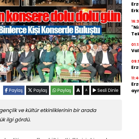
Erz
Erk
16:3
"N
Tek
01:1
Val
09:
Erz
11:4
Erz
A
Paylaş
Paylaş
Paylaş
Sesli Dinle
ayr
A
gençlik ve kültür etkinliklerinin bir arada
k ilgi gördü.