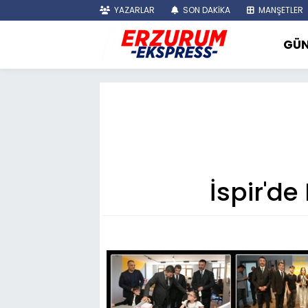
YAZARLAR
SON DAKİKA
MANŞETLER
GÜ
İspir'd