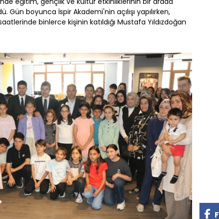
nde eğitim, gençlik ve kültür etkinliklerinin bir arada
dü. Gün boyunca İspir Akademi'nin açılışı yapılırken,
atlerinde binlerce kişinin katıldığı Mustafa Yıldızdoğan
F