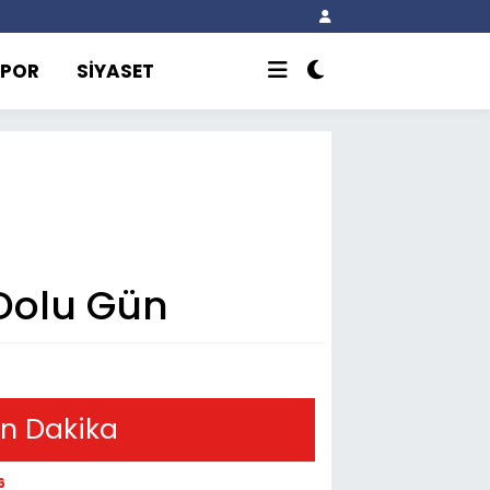
SPOR
SİYASET
 Dolu Gün
n Dakika
6