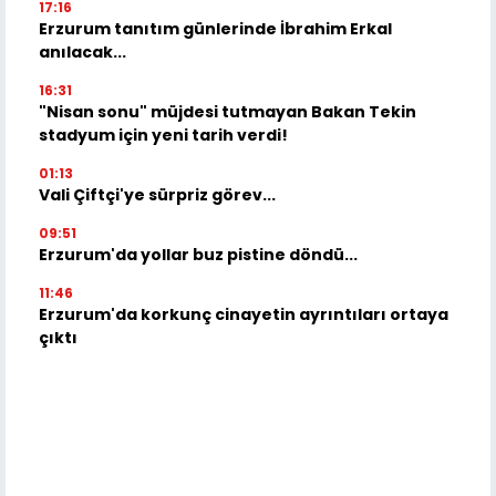
17:16
Erzurum tanıtım günlerinde İbrahim Erkal
anılacak...
16:31
"Nisan sonu" müjdesi tutmayan Bakan Tekin
stadyum için yeni tarih verdi!
01:13
Vali Çiftçi'ye sürpriz görev...
09:51
Erzurum'da yollar buz pistine döndü...
11:46
Erzurum'da korkunç cinayetin ayrıntıları ortaya
çıktı