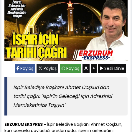
A
Paylaş
Paylaş
Paylaş
Sesli Dinle
A
İspir Belediye Başkanı Ahmet Coşkun'dan
tarihi çağrı: "İspir'in Geleceği İçin Adresinizi
Memleketinize Taşıyın"
ERZURUMEKSPRES -
İspir Belediye Başkanı Ahmet Coşkun,
kamuoyuyla paylaştığı açıklamada, ilçenin geleceğini