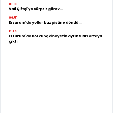
01:13
Vali Çiftçi'ye sürpriz görev...
09:51
Erzurum'da yollar buz pistine döndü...
11:46
Erzurum'da korkunç cinayetin ayrıntıları ortaya
çıktı