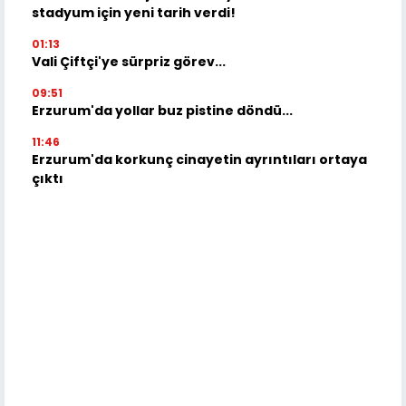
stadyum için yeni tarih verdi!
01:13
Vali Çiftçi'ye sürpriz görev...
09:51
Erzurum'da yollar buz pistine döndü...
11:46
Erzurum'da korkunç cinayetin ayrıntıları ortaya
çıktı