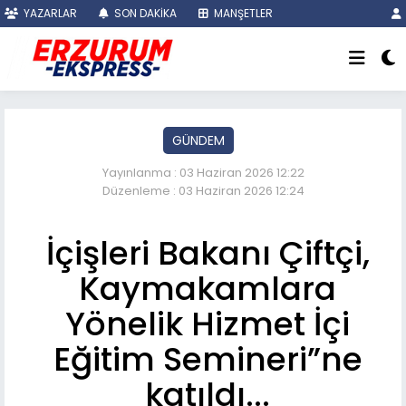
YAZARLAR
SON DAKİKA
MANŞETLER
GÜNDEM
Yayınlanma : 03 Haziran 2026 12:22
Düzenleme : 03 Haziran 2026 12:24
İçişleri Bakanı Çiftçi,
Kaymakamlara
Yönelik Hizmet İçi
Eğitim Semineri”ne
katıldı...