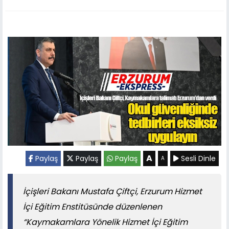
A
Paylaş
Paylaş
Paylaş
Sesli Dinle
A
İçişleri Bakanı Mustafa Çiftçi, Erzurum Hizmet
İçi Eğitim Enstitüsünde düzenlenen
“Kaymakamlara Yönelik Hizmet İçi Eğitim