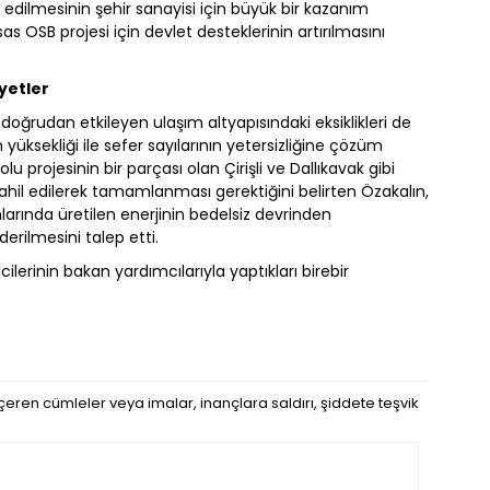
 edilmesinin şehir sanayisi için büyük bir kazanım
isas OSB projesi için devlet desteklerinin artırılmasını
yetler
doğrudan etkileyen ulaşım altyapısındaki eksiklikleri de
n yüksekliği ile sefer sayılarının yetersizliğine çözüm
 projesinin bir parçası olan Çirişli ve Dallıkavak gibi
dahil edilerek tamamlanması gerektiğini belirten Özakalın,
mlarında üretilen enerjinin bedelsiz devrinden
erilmesini talep etti.
ilerinin bakan yardımcılarıyla yaptıkları birebir
eren cümleler veya imalar, inançlara saldırı, şiddete teşvik