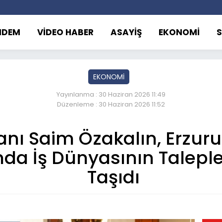
NDEM
VİDEO HABER
ASAYİŞ
EKONOMİ
EKONOMİ
Yayınlanma : 30 Haziran 2026 11:49
Düzenleme : 30 Haziran 2026 11:52
anı Saim Özakalın, Erzu
nda İş Dünyasının Talep
Taşıdı