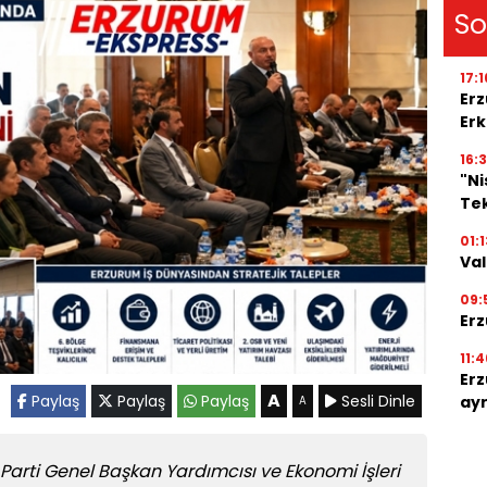
So
17:1
Erz
Erk
16:3
"N
Tek
01:1
Val
09:
Erz
11:4
Erz
A
Paylaş
Paylaş
Paylaş
Sesli Dinle
ayr
A
Parti Genel Başkan Yardımcısı ve Ekonomi İşleri