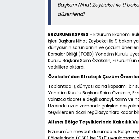
Başkanı Nihat Zeybekci ile 9 bak
düzenlendi.
ERZURUMEKSPRES
- Erzurum Ekonomi Bulu
İşleri Başkanı Nihat Zeybekci ile 9 bakan y
dünyasının sorunlarının ve çözüm önerileri
Borsalar Birliği (TOBB) Yönetim Kurulu Üy
Kurulu Başkanı Saim Özakalın, Erzurum'un 
yetkililere aktardı.
Özakalın'dan Stratejik Çözüm Öneriler
Toplantıda iş dünyası adına kapsamlı bi
Yönetim Kurulu Başkanı Saim Özakalın, Erz
yalnızca ticaretle değil; sanayi, tarım ve h
Üzerinde uzun zamandır çalışılan dosyalar
teşviklerden ticari regülasyonlara kadar birço
Altıncı Bölge Teşviklerinde Kalıcılık V
Erzurum'un mevcut durumda 5. Bölge teşvi
Bölgelerinde (OSB) ise "5+1" uygulamasıyla