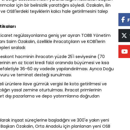
lar için bir belirsizlik yarattığını söyledi. Özakalın, ilin
OSB'lerdeki teşviklerin kalıcı hale getirilmesini talep
F
tikaları
 ticaret regülasyonlarına geniş yer ayıran TOBB Yönetim
 Saim Özakalın, özellikle ihracatçıların ve KOBİ'lerin
leri sıraladı:
eskont hacminin ihracatın yüzde 25'i seviyesine (70
lerinin en az ticari kredi faizi oranında büyümesi ve kısa
kefaletiyle 36-60 ay vadede yapılandırılması. Ayrıca Doğu
aşvuru ve teminat desteği sunulması.
eli ürünlere ilave gümrük vergisi ile kota getirilmesi ve
ılığın yasal zemine oturtulması. İhracat primlerinin
urt dışı pazarlama ve depo yatırımlarına doğrudan
larak inşaat süreçlerine başladığını ve 300'e yakın yeni
an Başkan Özakalın, Orta Anadolu için planlanan yeni OSB