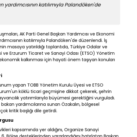
an yardımcısının katılımıyla Palandöken'de
şmaları, AK Parti Genel Başkan Yardımcısı ve Ekonomi
ardımcısının katılımıyla Palandöken'de düzenlendi. İş
nin masaya yatırıldığı toplantıda, Türkiye Odalar ve
esi ve Erzurum Ticaret ve Sanayi Odası (ETSO) Yönetim
ekonomik kalkınması için hayati önem taşıyan konuları
i
r sunum yapan TOBB Yönetim Kurulu Üyesi ve ETSO
urum'un köklü ticari geçmişine dikkat çekerek, şehrin
ayvancılık yatırımlarıyla büyümesi gerektiğini vurguladı.
ı bakan yardımcılarına sunan Özakalın, bölgesel
k kritik başlığı dile getirdi.
urgusu
kleri kapsamında yer aldığını, Organize Sanayi
 6. Bölge desteklerinden yararlandığını hatırlatan Başkan