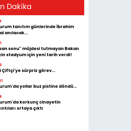
n Dakika
6
urum tanıtım günlerinde İbrahim
al anılacak...
1
isan sonu" müjdesi tutmayan Bakan
in stadyum için yeni tarih verdi!
3
i Çiftçi'ye sürpriz görev...
51
urum'da yollar buz pistine döndü...
6
urum'da korkunç cinayetin
ıntıları ortaya çıktı