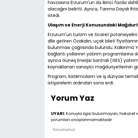
havzasına Erzurum'un da ikinci fazda dahil
olacağını belirtti. Ayrıca, Tarıma Dayalı İht
istedi.
Ulaşım ve Enerji Konusundaki Mağduri
Erzurum'un turizm ve ticaret potansiyelini 
dile getiren Özakalın, uçak bileti fiyatlarını
bulunması çağrısında bulundu. Kalkınma Yolu
bağlantı yollarının yatırım programlarına 
ayrıca Güneş Enerjisi Santrali (GES) yatırı
kaynaklanan sanayici mağduriyetlerinin gid
Program, katılımcıların ve iş dünyası temsilc
istişarelerin ardından sona erdi.
Yorum Yaz
UYARI:
Konuyla ilgisi bulunmayan, hakaret iç
yorumları onaylanmamaktadır.