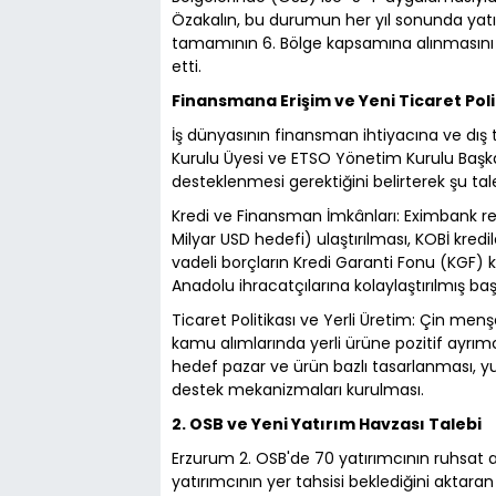
Özakalın, bu durumun her yıl sonunda yatırımcı
tamamının 6. Bölge kapsamına alınmasını ve 
etti.
Finansmana Erişim ve Yeni Ticaret Poli
İş dünyasının finansman ihtiyacına ve dış
Kurulu Üyesi ve ETSO Yönetim Kurulu Başkanı
desteklenmesi gerektiğini belirterek şu talep
Kredi ve Finansman İmkânları: Eximbank re
Milyar USD hedefi) ulaştırılması, KOBİ kredi
vadeli borçların Kredi Garanti Fonu (KGF) 
Anadolu ihracatçılarına kolaylaştırılmış b
Ticaret Politikası ve Yerli Üretim: Çin menş
kamu alımlarında yerli ürüne pozitif ayrımc
hedef pazar ve ürün bazlı tasarlanması, y
destek mekanizmaları kurulması.
2. OSB ve Yeni Yatırım Havzası Talebi
Erzurum 2. OSB'de 70 yatırımcının ruhsat a
yatırımcının yer tahsisi beklediğini aktar