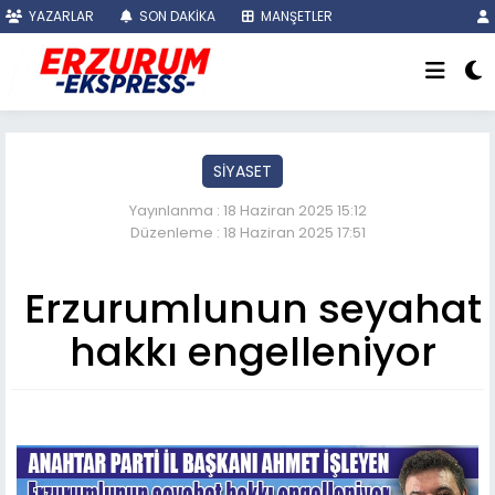
YAZARLAR
SON DAKİKA
MANŞETLER
SİYASET
Yayınlanma : 18 Haziran 2025 15:12
Düzenleme : 18 Haziran 2025 17:51
Erzurumlunun seyahat
hakkı engelleniyor