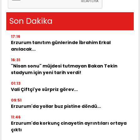
Son Dakika
17:16
Erzurum tanıtım günlerinde İbrahim Erkal
anılacak...
16:31
"Nisan sonu" müjdesi tutmayan Bakan Tekin
stadyum için yeni tarih verdi!
01:13
Vali Çiftçi'ye sürpriz görev...
09:51
Erzurum'da yollar buz pistine döndü...
11:46
Erzurum'da korkunç cinayetin ayrıntıları ortaya
çıktı