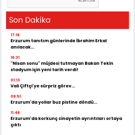
Son Dakika
17:16
Erzurum tanıtım günlerinde İbrahim Erkal
anılacak...
16:31
"Nisan sonu" müjdesi tutmayan Bakan Tekin
stadyum için yeni tarih verdi!
01:13
Vali Çiftçi'ye sürpriz görev...
09:51
Erzurum'da yollar buz pistine döndü...
11:46
Erzurum'da korkunç cinayetin ayrıntıları ortaya
çıktı