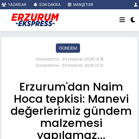
YAZARLAR
SON DAKİKA
MANŞETLER
GÜNDEM
Yayınlanma : 23 Haziran 2026 13:18
Düzenleme : 23 Haziran 2026 13:21
Erzurum'dan Naim
Hoca tepkisi: Manevi
değerlerimiz gündem
malzemesi
yapılamaz...