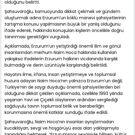
olduğunu belirtti.
Şahsuvaroğlu, kamuoyunda dikkat çekmek ve gündem
oluşturmak adına Erzurum’un köklü manevi şahsiyetlerinin
tartışma konusu yapılmasının büyük bir yanlış olduğunu
ifade ederek, hakkında konuşulan kişilerin öncelikle doğru
tanınması gerektiğini vurguladı.
Açıklamada, Erzurum’un yetiştirdiği önemli ilim ve gönül
insanlarından merhum Naim Hoca hakkında kullanılan
yakışıksız ifadelerin Erzurum halkının vicdanında karşılık
bulmadığı ve derin üzüntüyle karşılandığı belirtildi.
Hayatını ilme, irfana, insan yetiştirmeye ve toplumsal
huzura adayan Naim Hoca’nın yalnızca Erzurum’un değil,
Türkiye’nin de saygı duyduğu önemli şahsiyetlerden biri
olduğuna dikkat çekilen açıklamada, özellikle 1993 yılında
yaşanan Yavi ve Çiçekli olaylarının ardından sergilediği
sağduyulu tavrın toplumsal birlik ve beraberliğin
korunmasına önemli katkılar sunduğu ifade edildi.
Şahsuvaroğlu, Naim Hoca’nın insanları ayrıştırmadan
kucaklayan, sevgi ve hoşgörüyü esas alan yaklaşımıyla
tanındığını belirterek, “Erzurumspor sevgisiyle bilinen, kültür