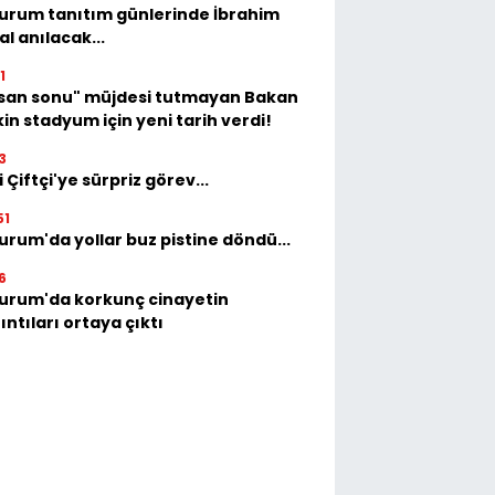
urum tanıtım günlerinde İbrahim
al anılacak...
1
isan sonu" müjdesi tutmayan Bakan
in stadyum için yeni tarih verdi!
3
i Çiftçi'ye sürpriz görev...
51
urum'da yollar buz pistine döndü...
6
urum'da korkunç cinayetin
ıntıları ortaya çıktı