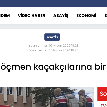
NDEM
VİDEO HABER
ASAYİŞ
EKONOMİ
ASAYİŞ
Yayınlanma : 03 Nisan 2026 18:23
Düzenleme : 03 Nisan 2026 18:26
öçmen kaçakçılarına bir 
So
17:1