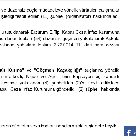
ve düzensiz göçle mücadeleye yönelik yürütülen çalışmalar
ediği tespit edilen (11) şüpheli (organizatör) hakkında adli
)’ü tutuklanarak Erzurum E Tipi Kapalı Ceza İnfaz Kurumuna
iği belirlenen toplam (54) düzensiz göçmen yakalanarak Aşkale
alanan şahıslara toplam 2.227.014 TL idari para cezası
güt Kurma"
ve
"Göçmen Kaçakçılığı"
suçlarına yönelik
m merkezli, Niğde ve Ağrı illerini kapsayan eş zamanlı
icesinde yakalanan (4) şüpheliden (2)’si sevk edildikleri
alı Ceza İnfaz Kurumuna gönderildi. (2) şüpheli hakkında
eren cümleler veya imalar, inançlara saldırı, şiddete teşvik
F