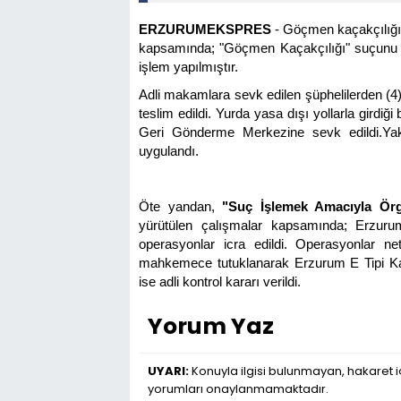
ERZURUMEKSPRES
- Göçmen kaçakçılığı 
kapsamında; "Göçmen Kaçakçılığı" suçunu işl
işlem yapılmıştır.
Adli makamlara sevk edilen şüphelilerden (4
teslim edildi. Yurda yasa dışı yollarla gird
Geri Gönderme Merkezine sevk edildi.Yak
uygulandı.
Öte yandan,
"Suç İşlemek Amacıyla Ör
yürütülen çalışmalar kapsamında; Erzuru
operasyonlar icra edildi. Operasyonlar net
mahkemece tutuklanarak Erzurum E Tipi Kap
ise adli kontrol kararı verildi.
Yorum Yaz
UYARI:
Konuyla ilgisi bulunmayan, hakaret iç
yorumları onaylanmamaktadır.