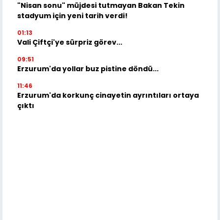
"Nisan sonu" müjdesi tutmayan Bakan Tekin
stadyum için yeni tarih verdi!
01:13
Vali Çiftçi'ye sürpriz görev...
09:51
Erzurum'da yollar buz pistine döndü...
11:46
Erzurum'da korkunç cinayetin ayrıntıları ortaya
çıktı