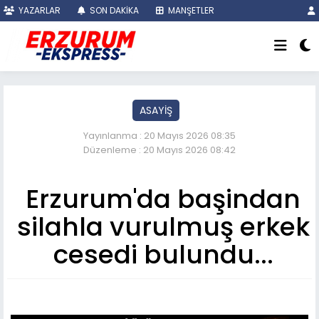
YAZARLAR
SON DAKİKA
MANŞETLER
ASAYİŞ
Yayınlanma : 20 Mayıs 2026 08:35
Düzenleme : 20 Mayıs 2026 08:42
Erzurum'da başindan
silahla vurulmuş erkek
cesedi bulundu...