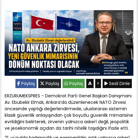
A
Paylaş
Paylaş
Paylaş
Sesli Dinle
A
ERZURUMEKSPRES - Demokrat Parti Genel Başkan Danışmanı
Av. Ebubekir Elmalı, Ankara’da düzenlenecek NATO Zirvesi
öncesinde yaptığı değerlendirmede, uluslararası sistemin
klasik güvenlik anlayışından çok boyutlu güvenlik mimarisine
evrildiğini belirterek, zirvenin yalnızca askerî değil, jeopolitik
ve jeoekonomik açıdan da tarihi nitelik taşıdığını ifade etti.
21. yüzyılda bağımsızlık ve egemenliğin artık yalnızca askerî