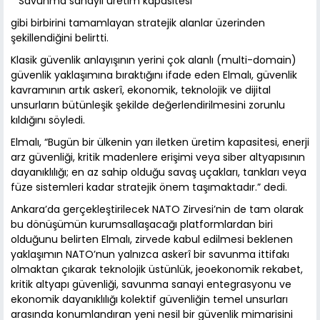
* Savunma sanayii üretim kapasitesi
gibi birbirini tamamlayan stratejik alanlar üzerinden
şekillendiğini belirtti.
Klasik güvenlik anlayışının yerini çok alanlı (multi-domain)
güvenlik yaklaşımına bıraktığını ifade eden Elmalı, güvenlik
kavramının artık askerî, ekonomik, teknolojik ve dijital
unsurların bütünleşik şekilde değerlendirilmesini zorunlu
kıldığını söyledi.
Elmalı, “Bugün bir ülkenin yarı iletken üretim kapasitesi, enerji
arz güvenliği, kritik madenlere erişimi veya siber altyapısının
dayanıklılığı; en az sahip olduğu savaş uçakları, tankları veya
füze sistemleri kadar stratejik önem taşımaktadır.” dedi.
Ankara’da gerçekleştirilecek NATO Zirvesi’nin de tam olarak
bu dönüşümün kurumsallaşacağı platformlardan biri
olduğunu belirten Elmalı, zirvede kabul edilmesi beklenen
yaklaşımın NATO’nun yalnızca askerî bir savunma ittifakı
olmaktan çıkarak teknolojik üstünlük, jeoekonomik rekabet,
kritik altyapı güvenliği, savunma sanayi entegrasyonu ve
ekonomik dayanıklılığı kolektif güvenliğin temel unsurları
arasında konumlandıran yeni nesil bir güvenlik mimarisini