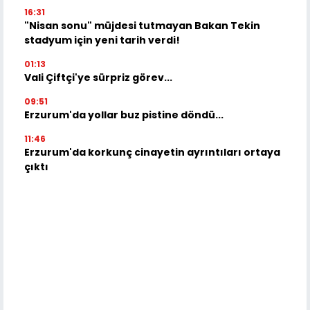
16:31
"Nisan sonu" müjdesi tutmayan Bakan Tekin
stadyum için yeni tarih verdi!
01:13
Vali Çiftçi'ye sürpriz görev...
09:51
Erzurum'da yollar buz pistine döndü...
11:46
Erzurum'da korkunç cinayetin ayrıntıları ortaya
çıktı