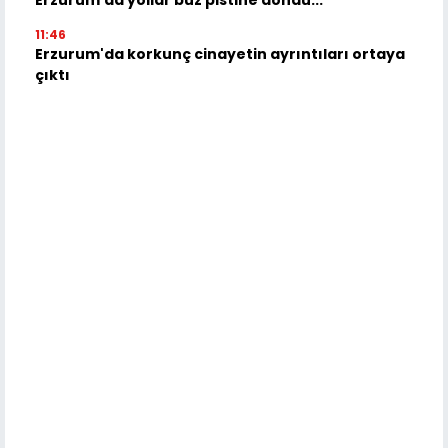
Erzurum'da yollar buz pistine döndü...
11:46
Erzurum'da korkunç cinayetin ayrıntıları ortaya
çıktı