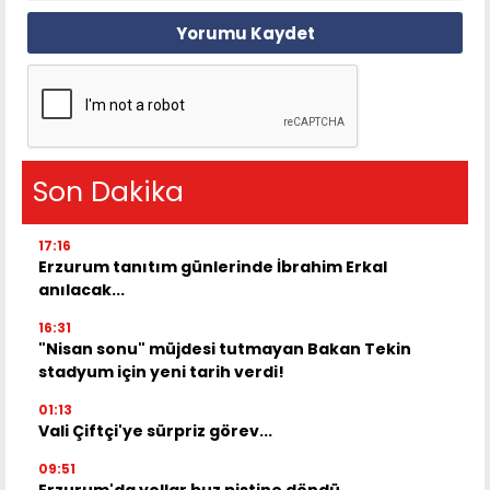
Yorumu Kaydet
Son Dakika
17:16
Erzurum tanıtım günlerinde İbrahim Erkal
anılacak...
16:31
"Nisan sonu" müjdesi tutmayan Bakan Tekin
stadyum için yeni tarih verdi!
01:13
Vali Çiftçi'ye sürpriz görev...
09:51