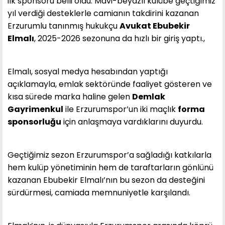
ilk sponsoru belli oldu. Mavi-beyazlı kulübe geçtiğimiz
yıl verdiği desteklerle camianın takdirini kazanan
Erzurumlu tanınmış hukukçu
Avukat Ebubekir
Elmalı
, 2025-2026 sezonuna da hızlı bir giriş yaptı.,
Elmalı, sosyal medya hesabından yaptığı
açıklamayla, emlak sektöründe faaliyet gösteren ve
kısa sürede marka haline gelen
Demlak
Gayrimenkul
ile Erzurumspor’un iki maçlık
forma
sponsorluğu
için anlaşmaya vardıklarını duyurdu.
Geçtiğimiz sezon Erzurumspor’a sağladığı katkılarla
hem kulüp yönetiminin hem de taraftarların gönlünü
kazanan Ebubekir Elmalı’nın bu sezon da desteğini
sürdürmesi, camiada memnuniyetle karşılandı.