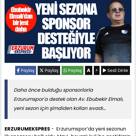
A
Paylaş
Paylaş
Paylaş
Sesli Dinle
A
Daha önce bulduğu sponsorlarla
Erzurumspor'a destek olan Av. Ebubekir Elmalı,
yeni sezon için şimdiden kolları sıvadı...
ERZURUMEKSPRES
-
Erzurumspor’da yeni sezonun