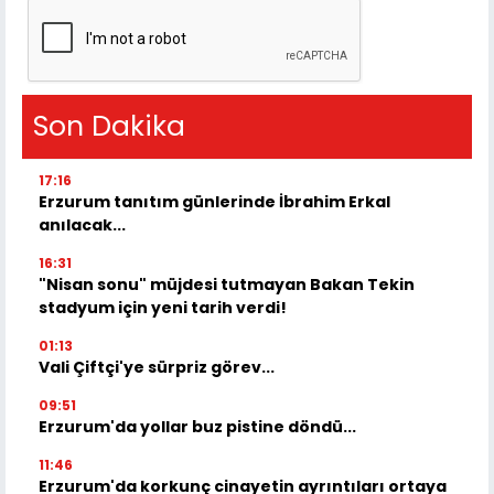
Son Dakika
17:16
Erzurum tanıtım günlerinde İbrahim Erkal
anılacak...
16:31
"Nisan sonu" müjdesi tutmayan Bakan Tekin
stadyum için yeni tarih verdi!
01:13
Vali Çiftçi'ye sürpriz görev...
09:51
Erzurum'da yollar buz pistine döndü...
11:46
Erzurum'da korkunç cinayetin ayrıntıları ortaya