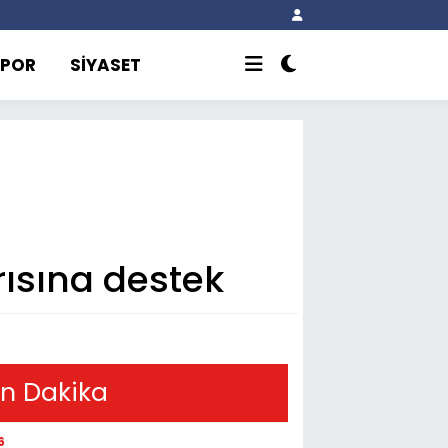
SPOR
SİYASET
ısına destek
n Dakika
6