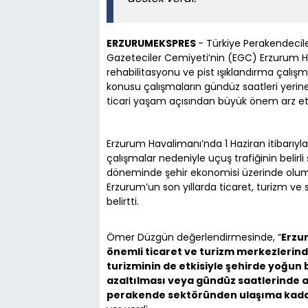
ERZURUMEKSPRES
- Türkiye Perakendeci
Gazeteciler Cemiyeti’nin (EGC) Erzurum H
rehabilitasyonu ve pist ışıklandırma çalışma
konusu çalışmaların gündüz saatleri yerin
ticari yaşam açısından büyük önem arz etti
Erzurum Havalimanı’nda 1 Haziran itibarıy
çalışmalar nedeniyle uçuş trafiğinin belirli
döneminde şehir ekonomisi üzerinde olums
Erzurum’un son yıllarda ticaret, turizm ve 
belirtti.
Ömer Düzgün değerlendirmesinde, “
Erzu
önemli ticaret ve turizm merkezlerind
turizminin de etkisiyle şehirde yoğun 
azaltılması veya gündüz saatlerinde 
perakende sektöründen ulaşıma kadar