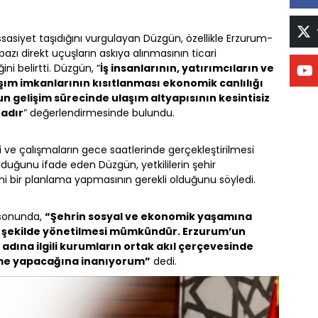
asiyet taşıdığını vurgulayan Düzgün, özellikle Erzurum-
bazı direkt uçuşların askıya alınmasının ticari
i belirtti. Düzgün, “
İş insanlarının, yatırımcıların ve
aşım imkanlarının kısıtlanması ekonomik canlılığı
n gelişim sürecinde ulaşım altyapısının kesintisiz
tadır
” değerlendirmesinde bulundu.
ve çalışmaların gece saatlerinde gerçekleştirilmesi
lduğunu ifade eden Düzgün, yetkililerin şehir
i bir planlama yapmasının gerekli olduğunu söyledi.
 sonunda,
“Şehrin sosyal ve ekonomik yaşamına
ir şekilde yönetilmesi mümkündür. Erzurum’un
dına ilgili kurumların ortak akıl çerçevesinde
me yapacağına inanıyorum”
dedi.