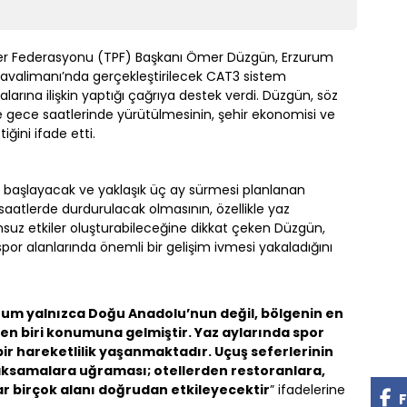
ler Federasyonu (TPF) Başkanı Ömer Düzgün, Erzurum
avalimanı’nda gerçekleştirilecek CAT3 sistem
larına ilişkin yaptığı çağrıya destek verdi. Düzgün, söz
e gece saatlerinde yürütülmesinin, şehir ekonomisi ve
ğini ifade etti.
la başlayacak ve yaklaşık üç ay sürmesi planlanan
 saatlerde durdurulacak olmasının, özellikle yaz
uz etkiler oluşturabileceğine dikkat çeken Düzgün,
spor alanlarında önemli bir gelişim ivmesi yakaladığını
rum yalnızca Doğu Anadolu’nun değil, bölgenin en
en biri konumuna gelmiştir. Yaz aylarında spor
bir hareketlilik yaşanmaktadır. Uçuş seferlerinin
aksamalara uğraması; otellerden restoranlara,
 birçok alanı doğrudan etkileyecektir
” ifadelerine
F