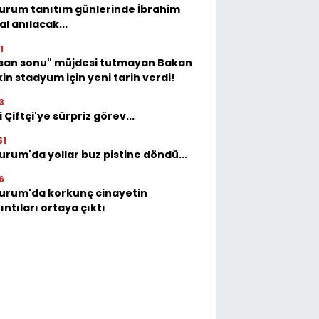
urum tanıtım günlerinde İbrahim
al anılacak...
1
isan sonu" müjdesi tutmayan Bakan
in stadyum için yeni tarih verdi!
3
i Çiftçi'ye sürpriz görev...
51
urum'da yollar buz pistine döndü...
6
urum'da korkunç cinayetin
ıntıları ortaya çıktı