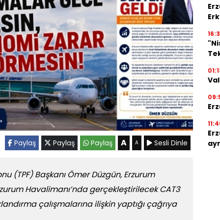
Erz
Erk
16:3
"N
Tek
01:1
Val
09:
Erz
11:4
Erz
A
Paylaş
Paylaş
Paylaş
Sesli Dinle
ayr
A
onu (TPF) Başkanı Ömer Düzgün, Erzurum
rzurum Havalimanı’nda gerçekleştirilecek CAT3
klandırma çalışmalarına ilişkin yaptığı çağrıya