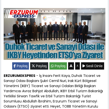
A
Paylaş
Paylaş
Paylaş
Sesli Dinle
A
ERZURUMEKSPRES
- İş İnsanı Ferit Kaya, Duhok Ticaret ve
Sanayi Odası Başkanı Şukri Cemil Nuri, Irak Kürt Bölgesel
Yönetimi (IKBY) Ticaret ve Sanayi Odaları Birliği Başkan
Yardımcısı Avraz Bahjat Abdullah, IKBY Erbil Turizm Bakanlığı
Yetkilisi Sirwan Tawfik ve Erbil Turizm Bakanlığı Turist
Sorumlusu Abdullah İbrahim, Erzurum Ticaret ve Sanayi
Odasını (ETSO) ziyaret etti. Heyet, TOBB Yönetim Kurulu