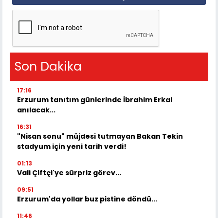
Son Dakika
17:16
Erzurum tanıtım günlerinde İbrahim Erkal
anılacak...
16:31
"Nisan sonu" müjdesi tutmayan Bakan Tekin
stadyum için yeni tarih verdi!
01:13
Vali Çiftçi'ye sürpriz görev...
09:51
Erzurum'da yollar buz pistine döndü...
11:46