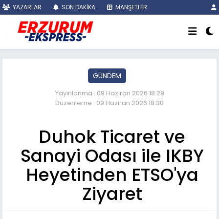
YAZARLAR
SON DAKİKA
MANŞETLER
GÜNDEM
Yayınlanma : 09 Haziran 2026 18:29
Düzenleme : 09 Haziran 2026 18:30
Duhok Ticaret ve
Sanayi Odası ile IKBY
Heyetinden ETSO'ya
Ziyaret