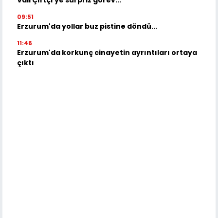
Vali Çiftçi'ye sürpriz görev...
09:51
Erzurum'da yollar buz pistine döndü...
11:46
Erzurum'da korkunç cinayetin ayrıntıları ortaya
çıktı