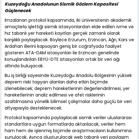
Kuzeydoğu Anadolunun Sismik Gözlem Kapasitesi
Güçlenecek
İmzalanan protokol kapsamında, iki üniversitenin akademik
amaçlarla işlettiği sismik istasyonlardan elde edilen ivme ve
hız tabanlı yer hareketi kayıtları gerçek zamanlı olarak
karşılıklı paylaşılacak. Böylece Erzurum, Erzincan, Ağrı, Kars ve
Ardahan illerini kapsayan geniş bir coğrafyada faaliyet
gösteren ATA-DAM istasyonları ile Erzincan genelinde
konuşlandırılan EBYÜ-DTE istasyonları ortak bir veri ağı
altında buluşacak.
Bu iş birliği sayesinde Kuzeydoğu Anadolu Bölgesinin yüksek
deprem riski taşıyan alanları daha etkin biçimde
izlenebilecek; deprem hareketlerinin değerlendirilmesi, yer
hareketlerinin analiz edilmesi ve afet risklerinin
azaltılmasına yönelik bilimsel çalışmalar daha güçlü bir veri
altyapısıyla desteklenecek.
Protokol kapsamında paylaşılacak sismik veriler uluslararası
standartlara uygun formatlarda aktarılacak, veriler hem
ham hem de işlenmiş biçimde araştırmacıların kullanımına
sunulacak. Ayrıca oluşturulacak web tabanlı veri paylaşım