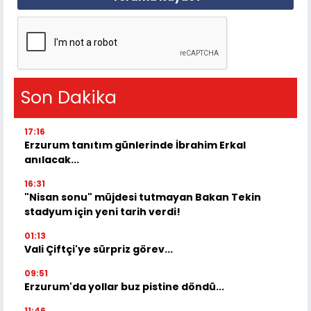
Son Dakika
17:16
Erzurum tanıtım günlerinde İbrahim Erkal
anılacak...
16:31
"Nisan sonu" müjdesi tutmayan Bakan Tekin
stadyum için yeni tarih verdi!
01:13
Vali Çiftçi'ye sürpriz görev...
09:51
Erzurum'da yollar buz pistine döndü...
11:46