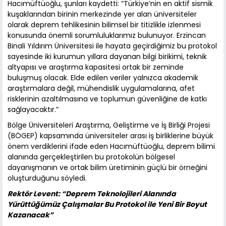
Hacımüftüoğlu, şunları kaydetti: “Türkiye’nin en aktif sismik
kuşaklarından birinin merkezinde yer alan üniversiteler
olarak deprem tehlikesinin bilimsel bir titizlikle izlenmesi
konusunda önemli sorumluluklarımız bulunuyor. Erzincan
Binali Yıldırım Üniversitesi ile hayata geçirdiğimiz bu protokol
sayesinde iki kurumun yıllara dayanan bilgi birikimi, teknik
altyapısı ve araştırma kapasitesi ortak bir zeminde
buluşmuş olacak. Elde edilen veriler yalnızca akademik
araştırmalara değil, mühendislik uygulamalarına, afet
risklerinin azaltılmasına ve toplumun güvenliğine de katkı
sağlayacaktır.”
Bölge Üniversiteleri Araştırma, Geliştirme ve İş Birliği Projesi
(BÖGEP) kapsamında üniversiteler arası iş birliklerine büyük
önem verdiklerini ifade eden Hacımüftüoğlu, deprem bilimi
alanında gerçekleştirilen bu protokolün bölgesel
dayanışmanın ve ortak bilim üretiminin güçlü bir örneğini
oluşturduğunu söyledi.
Rektör Levent: “Deprem Teknolojileri Alanında
Yürüttüğümüz Çalışmalar Bu Protokol ile Yeni Bir Boyut
Kazanacak”