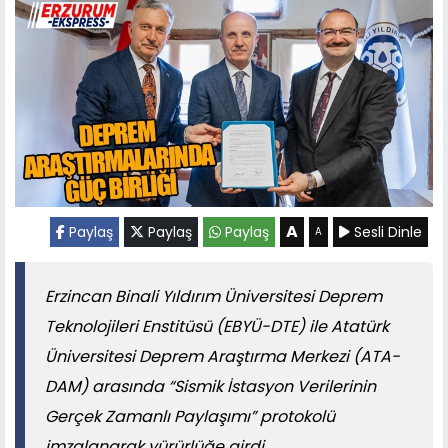
A
Paylaş
Paylaş
Paylaş
Sesli Dinle
A
Erzincan Binali Yıldırım Üniversitesi Deprem
Teknolojileri Enstitüsü (EBYÜ-DTE) ile Atatürk
Üniversitesi Deprem Araştırma Merkezi (ATA-
DAM) arasında “Sismik İstasyon Verilerinin
Gerçek Zamanlı Paylaşımı” protokolü
imzalanarak yürürlüğe girdi.