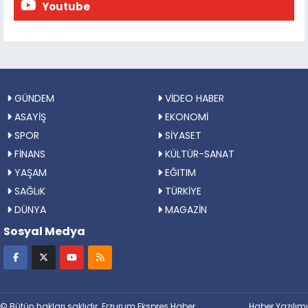
Youtube
GÜNDEM
VİDEO HABER
ASAYİŞ
EKONOMİ
SPOR
SİYASET
FİNANS
KÜLTÜR-SANAT
YAŞAM
EĞITIM
SAĞLıK
TÜRKİYE
DÜNYA
MAGAZİN
Sosyal Medya
© Bütün hakları saklıdır. Erzurum Ekspres Haber
Haber Yazılımı