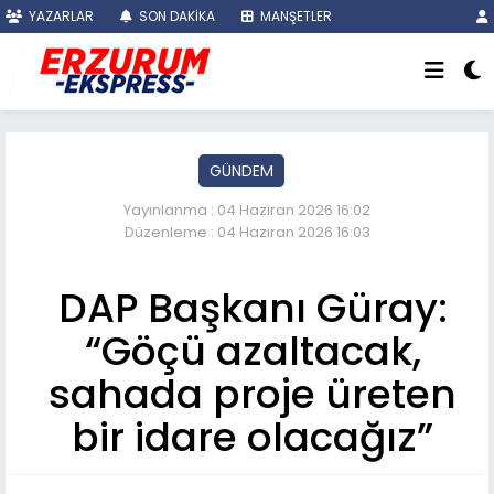
YAZARLAR
SON DAKİKA
MANŞETLER
GÜNDEM
Yayınlanma : 04 Haziran 2026 16:02
Düzenleme : 04 Haziran 2026 16:03
DAP Başkanı Güray:
“Göçü azaltacak,
sahada proje üreten
bir idare olacağız”