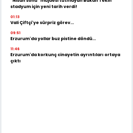
"Nisan sonu" müjdesi tutmayan Bakan Tekin
stadyum için yeni tarih verdi!
01:13
Vali Çiftçi'ye sürpriz görev...
09:51
Erzurum'da yollar buz pistine döndü...
11:46
Erzurum'da korkunç cinayetin ayrıntıları ortaya
çıktı