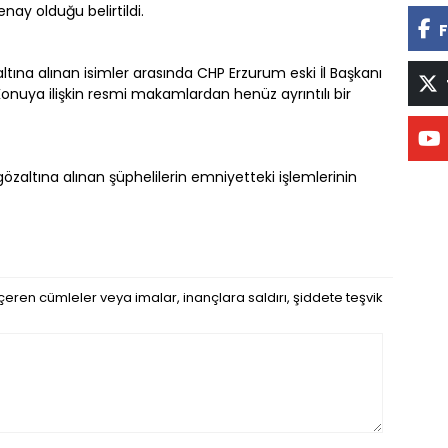
ay olduğu belirtildi.
F
na alınan isimler arasında CHP Erzurum eski İl Başkanı
Konuya ilişkin resmi makamlardan henüz ayrıntılı bir
zaltına alınan şüphelilerin emniyetteki işlemlerinin
eren cümleler veya imalar, inançlara saldırı, şiddete teşvik