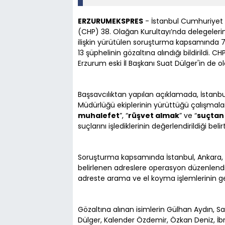
ERZURUMEKSPRES
- İstanbul Cumhuriyet B
(CHP) 38. Olağan Kurultayı’nda delegelerin
ilişkin yürütülen soruşturma kapsamında 
13 şüphelinin gözaltına alındığı bildirildi. 
Erzurum eski İl Başkanı Suat Dülger'in de o
Başsavcılıktan yapılan açıklamada, İstanb
Müdürlüğü ekiplerinin yürüttüğü çalışmala
muhalefet
”, “
rüşvet almak
” ve “
suçtan
suçlarını işlediklerinin değerlendirildiği belirti
Soruşturma kapsamında İstanbul, Ankara, İ
belirlenen adreslere operasyon düzenlendi.
adreste arama ve el koyma işlemlerinin gerç
Gözaltına alınan isimlerin Gülhan Aydın, 
Dülger, Kalender Özdemir, Özkan Deniz, 