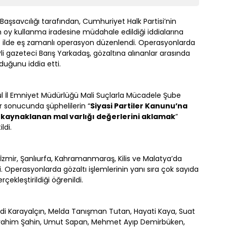
aşsavcılığı tarafından, Cumhuriyet Halk Partisi’nin
 oy kullanma iradesine müdahale edildiği iddialarına
7 ilde eş zamanlı operasyon düzenlendi. Operasyonlarda
CHPli gazeteci Barış Yarkadaş, gözaltına alınanlar arasında
lduğunu iddia etti.
ul İl Emniyet Müdürlüğü Mali Suçlarla Mücadele Şube
r sonucunda şüphelilerin “
Siyasi Partiler Kanunu’na
 kaynaklanan mal varlığı değerlerini aklamak
”
ldi.
zmir, Şanlıurfa, Kahramanmaraş, Kilis ve Malatya’da
 Operasyonlarda gözaltı işlemlerinin yanı sıra çok sayıda
ekleştirildiği öğrenildi.
Sadi Karayalçın, Melda Tanışman Tutan, Hayati Kaya, Suat
İbrahim Şahin, Umut Sapan, Mehmet Ayıp Demirbüken,