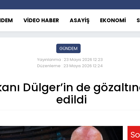
NDEM
VİDEO HABER
ASAYİŞ
EKONOMİ
GÜNDEM
Yayınlanma : 23 Mayıs 2026 12:23
Düzenleme : 23 Mayıs 2026 12:24
kanı Dülger’in de gözaltı
edildi
So