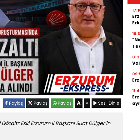
17:1
Erz
Erk
16:3
"N
Tek
01:1
Val
09:
Erz
11:4
Erz
A
Paylaş
Paylaş
Paylaş
Sesli Dinle
ayr
A
özaltı: Eski Erzurum İl Başkanı Suat Dülger’in