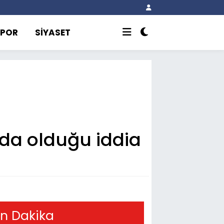
SPOR
SİYASET
nda olduğu iddia
n Dakika