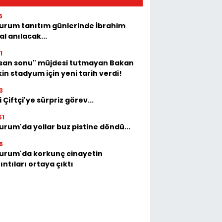
6
urum tanıtım günlerinde İbrahim
al anılacak...
1
isan sonu" müjdesi tutmayan Bakan
in stadyum için yeni tarih verdi!
3
i Çiftçi'ye sürpriz görev...
51
urum'da yollar buz pistine döndü...
6
urum'da korkunç cinayetin
ıntıları ortaya çıktı