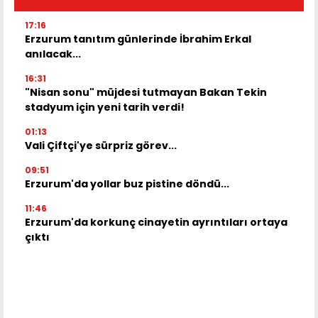
17:16
Erzurum tanıtım günlerinde İbrahim Erkal
anılacak...
16:31
"Nisan sonu" müjdesi tutmayan Bakan Tekin
stadyum için yeni tarih verdi!
01:13
Vali Çiftçi'ye sürpriz görev...
09:51
Erzurum'da yollar buz pistine döndü...
11:46
Erzurum'da korkunç cinayetin ayrıntıları ortaya
çıktı