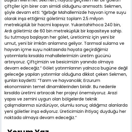
Başkan Mehmet Sekmen, hayata geçirilen her bir göletin
çiftçiler için birer can simidi olduğunu anımsattı. Sekmen,
şöyle devam etti: “Iğırbığır Mahallemizde hayvan içme suyu
olarak inşa ettiğimiz göletimiz toplam 2.5 milyon
metreküplük bir hacmi kapsıyor. Yukarıtahirhoca 240 bin,
Ardı göletimiz de 60 bin metreküplük bir kapasiteye sahip.
Su tutmaya başlayan her gölet, üreticimiz için yeni bir
umut, yeni bir imkân anlamına geliyor. Tarımsal sulama ve
hayvan içme suyu noktasında hayata geçirdiğimiz
yatırımlarla kırsalda mahallelerimizin üretim gücünü
artırıyoruz. Çiftçimizin ve besicimizin yanında olmaya
devam edeceğiz.” Gölet yatırımlarının yalnızca bugüne değil
geleceğe yapılan yatırımlar olduğuna dikkat çeken Sekmen,
şunları kaydetti: “Tarım ve hayvancılık; Erzurum
ekonomisinin temel dinamiklerinden biridir. Bu nedenle
kırsalda üretimi artıracak her projeyi önemsiyoruz. Arazi
yapısı ve zemini uygun olan bölgelerde teknik
çalışmalarımızı sürdürüyor, olumlu sonuç aldığımız alanlarda
yeni göletler inşa ediyoruz. Üreticimizin ihtiyaç duyduğu her
noktada olmaya devam edeceğiz.”