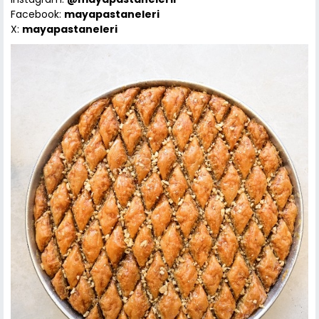
Facebook:
mayapastaneleri
X:
mayapastaneleri