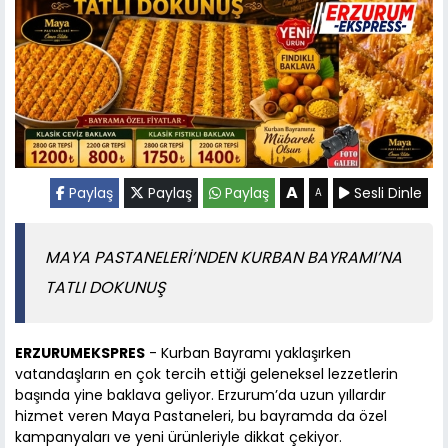
A
Paylaş
Paylaş
Paylaş
Sesli Dinle
A
MAYA PASTANELERİ’NDEN KURBAN BAYRAMI’NA
TATLI DOKUNUŞ
ERZURUMEKSPRES
- Kurban Bayramı yaklaşırken
vatandaşların en çok tercih ettiği geleneksel lezzetlerin
başında yine baklava geliyor. Erzurum’da uzun yıllardır
hizmet veren Maya Pastaneleri, bu bayramda da özel
kampanyaları ve yeni ürünleriyle dikkat çekiyor.