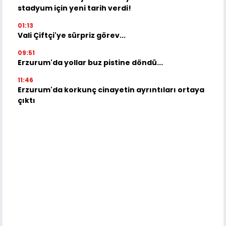
stadyum için yeni tarih verdi!
01:13
Vali Çiftçi'ye sürpriz görev...
09:51
Erzurum'da yollar buz pistine döndü...
11:46
Erzurum'da korkunç cinayetin ayrıntıları ortaya
çıktı