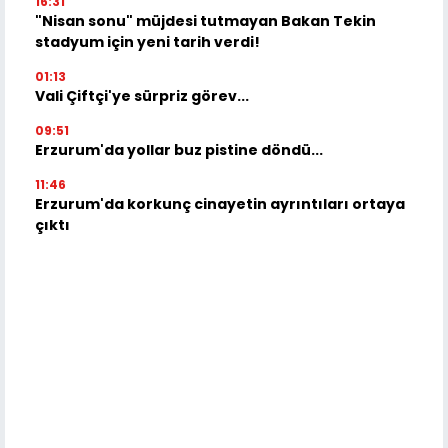
16:31
"Nisan sonu" müjdesi tutmayan Bakan Tekin
stadyum için yeni tarih verdi!
01:13
Vali Çiftçi'ye sürpriz görev...
09:51
Erzurum'da yollar buz pistine döndü...
11:46
Erzurum'da korkunç cinayetin ayrıntıları ortaya
çıktı