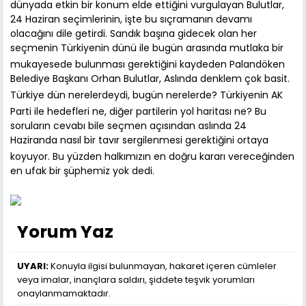
dünyada etkin bir konum elde ettiğini vurgulayan Bulutlar,
24 Haziran seçimlerinin, işte bu sıçramanın devamı
olacağını dile getirdi. Sandık başına gidecek olan her
seçmenin Türkiyenin dünü ile bugün arasında mutlaka bir
mukayesede bulunması gerektiğini kaydeden Palandöken
Belediye Başkanı Orhan Bulutlar, Aslında denklem çok basit.
Türkiye dün nerelerdeydi, bugün nerelerde? Türkiyenin AK
Parti ile hedefleri ne, diğer partilerin yol haritası ne? Bu
soruların cevabı bile seçmen açısından aslında 24
Haziranda nasıl bir tavır sergilenmesi gerektiğini ortaya
koyuyor. Bu yüzden halkımızın en doğru kararı vereceğinden
en ufak bir şüphemiz yok dedi.
Yorum Yaz
UYARI:
Konuyla ilgisi bulunmayan, hakaret içeren cümleler
veya imalar, inançlara saldırı, şiddete teşvik yorumları
onaylanmamaktadır.