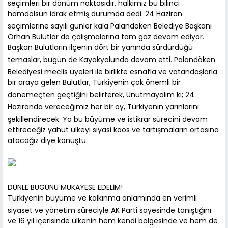
seçimleri bir dönüm noktasıdır, halkımız bu bilinci
hamdolsun idrak etmiş durumda dedi. 24 Haziran
seçimlerine sayılı günler kala Palandöken Belediye Başkanı
Orhan Bulutlar da çalışmalarına tam gaz devam ediyor.
Başkan Bulutların ilçenin dört bir yanında sürdürdüğü
temaslar, bugün de Kayakyolunda devam etti. Palandöken
Belediyesi meclis üyeleri ile birlikte esnafla ve vatandaşlarla
bir araya gelen Bulutlar, Türkiyenin çok önemli bir
dönemeçten geçtiğini belirterek, Unutmayalım ki; 24
Haziranda vereceğimiz her bir oy, Türkiyenin yarınlarını
şekillendirecek. Ya bu büyüme ve istikrar sürecini devam
ettireceğiz yahut ülkeyi siyasi kaos ve tartışmaların ortasına
atacağız diye konuştu.
DÜNLE BUGÜNÜ MUKAYESE EDELİM!
Türkiyenin büyüme ve kalkınma anlamında en verimli
siyaset ve yönetim süreciyle AK Parti sayesinde tanıştığını
ve 16 yıl içerisinde ülkenin hem kendi bölgesinde ve hem de