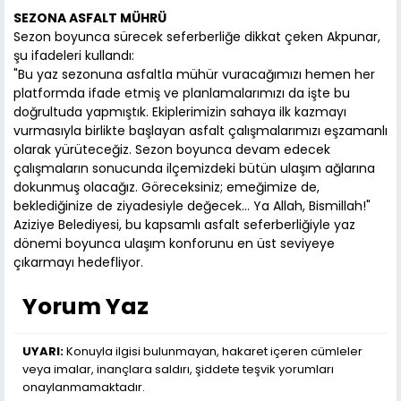
SEZONA ASFALT MÜHRÜ
Sezon boyunca sürecek seferberliğe dikkat çeken Akpunar,
şu ifadeleri kullandı:
"Bu yaz sezonuna asfaltla mühür vuracağımızı hemen her
platformda ifade etmiş ve planlamalarımızı da işte bu
doğrultuda yapmıştık. Ekiplerimizin sahaya ilk kazmayı
vurmasıyla birlikte başlayan asfalt çalışmalarımızı eşzamanlı
olarak yürüteceğiz. Sezon boyunca devam edecek
çalışmaların sonucunda ilçemizdeki bütün ulaşım ağlarına
dokunmuş olacağız. Göreceksiniz; emeğimize de,
beklediğinize de ziyadesiyle değecek… Ya Allah, Bismillah!"
Aziziye Belediyesi, bu kapsamlı asfalt seferberliğiyle yaz
dönemi boyunca ulaşım konforunu en üst seviyeye
çıkarmayı hedefliyor.
Yorum Yaz
UYARI:
Konuyla ilgisi bulunmayan, hakaret içeren cümleler
veya imalar, inançlara saldırı, şiddete teşvik yorumları
onaylanmamaktadır.