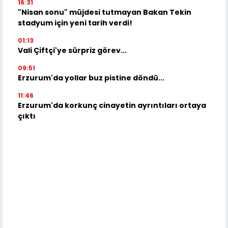
16:31
"Nisan sonu" müjdesi tutmayan Bakan Tekin
stadyum için yeni tarih verdi!
01:13
Vali Çiftçi'ye sürpriz görev...
09:51
Erzurum'da yollar buz pistine döndü...
11:46
Erzurum'da korkunç cinayetin ayrıntıları ortaya
çıktı