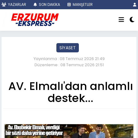
YAZARLAR
SON DAKİKA
MANŞETLER
SİYASET
Yayınlanma : 08 Temmuz 2026 21:49
Düzenleme : 08 Temmuz 2026 21:51
AV. Elmalı'dan anlamlı
destek...