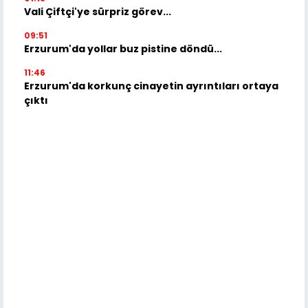
Vali Çiftçi'ye sürpriz görev...
09:51
Erzurum'da yollar buz pistine döndü...
11:46
Erzurum'da korkunç cinayetin ayrıntıları ortaya
çıktı