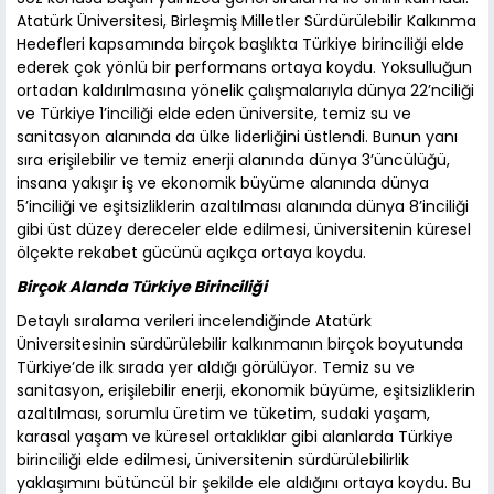
Atatürk Üniversitesi, Birleşmiş Milletler Sürdürülebilir Kalkınma
Hedefleri kapsamında birçok başlıkta Türkiye birinciliği elde
ederek çok yönlü bir performans ortaya koydu. Yoksulluğun
ortadan kaldırılmasına yönelik çalışmalarıyla dünya 22’nciliği
ve Türkiye 1’inciliği elde eden üniversite, temiz su ve
sanitasyon alanında da ülke liderliğini üstlendi. Bunun yanı
sıra erişilebilir ve temiz enerji alanında dünya 3’üncülüğü,
insana yakışır iş ve ekonomik büyüme alanında dünya
5’inciliği ve eşitsizliklerin azaltılması alanında dünya 8’inciliği
gibi üst düzey dereceler elde edilmesi, üniversitenin küresel
ölçekte rekabet gücünü açıkça ortaya koydu.
Birçok Alanda Türkiye Birinciliği
Detaylı sıralama verileri incelendiğinde Atatürk
Üniversitesinin sürdürülebilir kalkınmanın birçok boyutunda
Türkiye’de ilk sırada yer aldığı görülüyor. Temiz su ve
sanitasyon, erişilebilir enerji, ekonomik büyüme, eşitsizliklerin
azaltılması, sorumlu üretim ve tüketim, sudaki yaşam,
karasal yaşam ve küresel ortaklıklar gibi alanlarda Türkiye
birinciliği elde edilmesi, üniversitenin sürdürülebilirlik
yaklaşımını bütüncül bir şekilde ele aldığını ortaya koydu. Bu