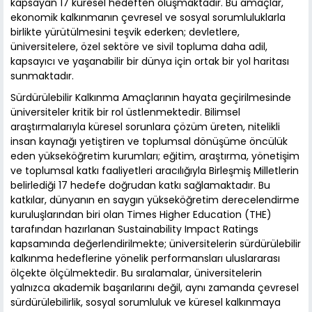
kapsayan 17 küresel hedeften oluşmaktadır. Bu amaçlar,
ekonomik kalkınmanın çevresel ve sosyal sorumluluklarla
birlikte yürütülmesini teşvik ederken; devletlere,
üniversitelere, özel sektöre ve sivil topluma daha adil,
kapsayıcı ve yaşanabilir bir dünya için ortak bir yol haritası
sunmaktadır.
Sürdürülebilir Kalkınma Amaçlarının hayata geçirilmesinde
üniversiteler kritik bir rol üstlenmektedir. Bilimsel
araştırmalarıyla küresel sorunlara çözüm üreten, nitelikli
insan kaynağı yetiştiren ve toplumsal dönüşüme öncülük
eden yükseköğretim kurumları; eğitim, araştırma, yönetişim
ve toplumsal katkı faaliyetleri aracılığıyla Birleşmiş Milletlerin
belirlediği 17 hedefe doğrudan katkı sağlamaktadır. Bu
katkılar, dünyanın en saygın yükseköğretim derecelendirme
kuruluşlarından biri olan Times Higher Education (THE)
tarafından hazırlanan Sustainability Impact Ratings
kapsamında değerlendirilmekte; üniversitelerin sürdürülebilir
kalkınma hedeflerine yönelik performansları uluslararası
ölçekte ölçülmektedir. Bu sıralamalar, üniversitelerin
yalnızca akademik başarılarını değil, aynı zamanda çevresel
sürdürülebilirlik, sosyal sorumluluk ve küresel kalkınmaya