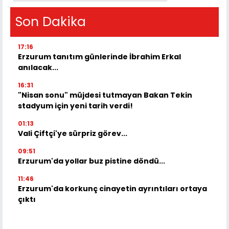
Son Dakika
17:16
Erzurum tanıtım günlerinde İbrahim Erkal
anılacak...
16:31
"Nisan sonu" müjdesi tutmayan Bakan Tekin
stadyum için yeni tarih verdi!
01:13
Vali Çiftçi'ye sürpriz görev...
09:51
Erzurum'da yollar buz pistine döndü...
11:46
Erzurum'da korkunç cinayetin ayrıntıları ortaya
çıktı