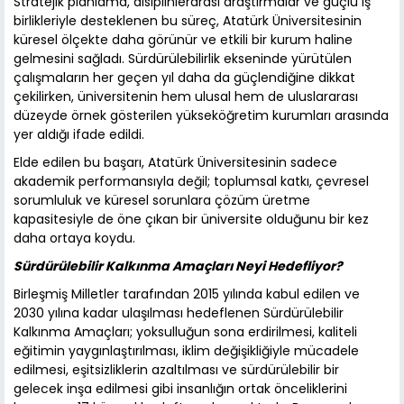
Stratejik planlama, disiplinlerarası araştırmalar ve güçlü iş
birlikleriyle desteklenen bu süreç, Atatürk Üniversitesinin
küresel ölçekte daha görünür ve etkili bir kurum haline
gelmesini sağladı. Sürdürülebilirlik ekseninde yürütülen
çalışmaların her geçen yıl daha da güçlendiğine dikkat
çekilirken, üniversitenin hem ulusal hem de uluslararası
düzeyde örnek gösterilen yükseköğretim kurumları arasında
yer aldığı ifade edildi.
Elde edilen bu başarı, Atatürk Üniversitesinin sadece
akademik performansıyla değil; toplumsal katkı, çevresel
sorumluluk ve küresel sorunlara çözüm üretme
kapasitesiyle de öne çıkan bir üniversite olduğunu bir kez
daha ortaya koydu.
Sürdürülebilir Kalkınma Amaçları Neyi Hedefliyor?
Birleşmiş Milletler tarafından 2015 yılında kabul edilen ve
2030 yılına kadar ulaşılması hedeflenen Sürdürülebilir
Kalkınma Amaçları; yoksulluğun sona erdirilmesi, kaliteli
eğitimin yaygınlaştırılması, iklim değişikliğiyle mücadele
edilmesi, eşitsizliklerin azaltılması ve sürdürülebilir bir
gelecek inşa edilmesi gibi insanlığın ortak önceliklerini