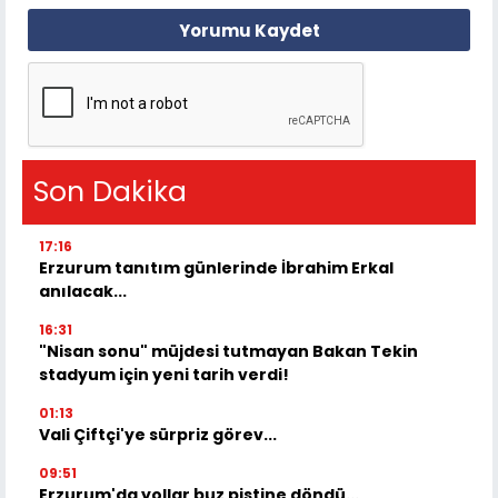
Yorumu Kaydet
Son Dakika
17:16
Erzurum tanıtım günlerinde İbrahim Erkal
anılacak...
16:31
"Nisan sonu" müjdesi tutmayan Bakan Tekin
stadyum için yeni tarih verdi!
01:13
Vali Çiftçi'ye sürpriz görev...
09:51
Erzurum'da yollar buz pistine döndü...