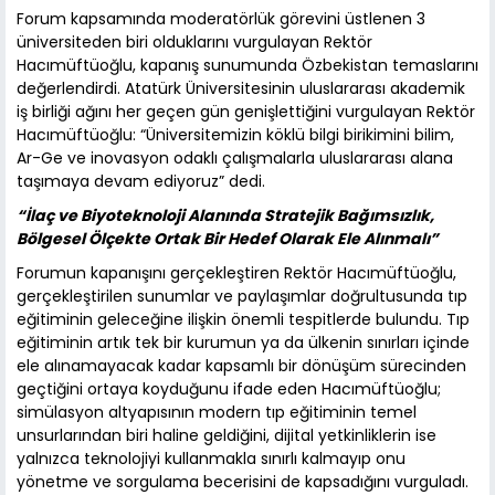
Forum kapsamında moderatörlük görevini üstlenen 3
üniversiteden biri olduklarını vurgulayan Rektör
Hacımüftüoğlu, kapanış sunumunda Özbekistan temaslarını
değerlendirdi. Atatürk Üniversitesinin uluslararası akademik
iş birliği ağını her geçen gün genişlettiğini vurgulayan Rektör
Hacımüftüoğlu: “Üniversitemizin köklü bilgi birikimini bilim,
Ar-Ge ve inovasyon odaklı çalışmalarla uluslararası alana
taşımaya devam ediyoruz” dedi.
“İlaç ve Biyoteknoloji Alanında Stratejik Bağımsızlık,
Bölgesel Ölçekte Ortak Bir Hedef Olarak Ele Alınmalı”
Forumun kapanışını gerçekleştiren Rektör Hacımüftüoğlu,
gerçekleştirilen sunumlar ve paylaşımlar doğrultusunda tıp
eğitiminin geleceğine ilişkin önemli tespitlerde bulundu. Tıp
eğitiminin artık tek bir kurumun ya da ülkenin sınırları içinde
ele alınamayacak kadar kapsamlı bir dönüşüm sürecinden
geçtiğini ortaya koyduğunu ifade eden Hacımüftüoğlu;
simülasyon altyapısının modern tıp eğitiminin temel
unsurlarından biri haline geldiğini, dijital yetkinliklerin ise
yalnızca teknolojiyi kullanmakla sınırlı kalmayıp onu
yönetme ve sorgulama becerisini de kapsadığını vurguladı.