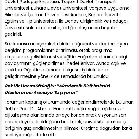
Devlet Pedagoji Enstitüsü, Taşkent Devlet Transport
Üniversitesi, Buhara Devlet Üniversitesi, Varşova Uygulamalı
Bilimler ve İşletme Üniversitesi Andijan, Buhara İnovatif
Eğitim ve Tıp Üniversitesi ile Denov Girişimcilik ve Pedagoji
Üniversitesi ile akademik iş birliği anlaşmaları hayata
geçirildi.
Söz konusu anlaşmalarla birlikte öğrenci ve akademisyen
değişim programlarının artırılması, ortak araştırma
projelerinin geliştirilmesi ve eğitim-öğretim alanında bilgi
paylaşımının güçlendirilmesi hedefleniyor. Ayrıca Açık ve
Uzaktan Öğretim alanında bölgesel iş birliklerinin
geliştirilmesine yönelik de temaslarda bulunuldu.
Rektör Hacımüftüoğlu: “Akademik Birikimimizi
Uluslararası Arenaya Taşıyoruz”
Forumun kapanış oturumunda değerlendirmelerde bulunan
Rektör Prof. Dr. Ahmet Hacımüftüoğlu, sağlık, eğitim ve
dijitalleşme alanlarında ortaya konan ortak vizyonun son
derece kıymetli olduğunu belirterek, üniversiteler arası iş
birliğinin güçlendirilmesinin bilimsel üretime doğrudan katkı
sağlayacağını ifade etti.