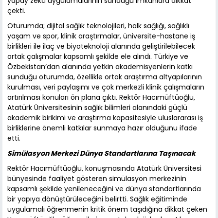
yapay zekâ uygulamalarının sunduğu imkânlara dikkat
çekti.
Oturumda; dijital sağlık teknolojileri, halk sağlığı, sağlıklı
yaşam ve spor, klinik araştırmalar, üniversite-hastane iş
birlikleri ile ilaç ve biyoteknoloji alanında geliştirilebilecek
ortak çalışmalar kapsamlı şekilde ele alındı. Türkiye ve
Özbekistan’dan alanında yetkin akademisyenlerin katkı
sunduğu oturumda, özellikle ortak araştırma altyapılarının
kurulması, veri paylaşımı ve çok merkezli klinik çalışmaların
artırılması konuları ön plana çıktı. Rektör Hacımüftüoğlu,
Atatürk Üniversitesinin sağlık bilimleri alanındaki güçlü
akademik birikimi ve araştırma kapasitesiyle uluslararası iş
birliklerine önemli katkılar sunmaya hazır olduğunu ifade
etti.
Simülasyon Merkezi Dünya Standartlarına Taşınacak
Rektör Hacımüftüoğlu, konuşmasında Atatürk Üniversitesi
bünyesinde faaliyet gösteren simülasyon merkezinin
kapsamlı şekilde yenileneceğini ve dünya standartlarında
bir yapıya dönüştürüleceğini belirtti. Sağlık eğitiminde
uygulamalı öğrenmenin kritik önem taşıdığına dikkat çeken