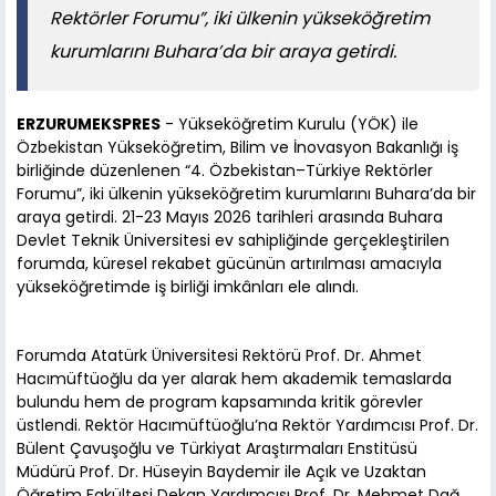
Rektörler Forumu”, iki ülkenin yükseköğretim
kurumlarını Buhara’da bir araya getirdi.
ERZURUMEKSPRES
- Yükseköğretim Kurulu (YÖK) ile
Özbekistan Yükseköğretim, Bilim ve İnovasyon Bakanlığı iş
birliğinde düzenlenen “4. Özbekistan–Türkiye Rektörler
Forumu”, iki ülkenin yükseköğretim kurumlarını Buhara’da bir
araya getirdi. 21-23 Mayıs 2026 tarihleri arasında Buhara
Devlet Teknik Üniversitesi ev sahipliğinde gerçekleştirilen
forumda, küresel rekabet gücünün artırılması amacıyla
yükseköğretimde iş birliği imkânları ele alındı.
Forumda Atatürk Üniversitesi Rektörü Prof. Dr. Ahmet
Hacımüftüoğlu da yer alarak hem akademik temaslarda
bulundu hem de program kapsamında kritik görevler
üstlendi. Rektör Hacımüftüoğlu’na Rektör Yardımcısı Prof. Dr.
Bülent Çavuşoğlu ve Türkiyat Araştırmaları Enstitüsü
Müdürü Prof. Dr. Hüseyin Baydemir ile Açık ve Uzaktan
Öğretim Fakültesi Dekan Yardımcısı Prof. Dr. Mehmet Dağ