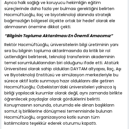
Ayrıca halk sağlığı ve koruyucu hekimliğin eğitim
süreçlerinde daha fazla yer bulması gerektiğini belirten
Hacımüftüoğlu, ilaç ve biyoteknoloji alanında stratejik
bağımsızlığın bölgesel ölçekte ortak bir hedef olarak ele
alınmasının önemine dikkat çekti.
“Bilginin Topluma Aktarılması En Önemli Amacımız”
Rektör Hacımüftüoğlu, üniversitelerin bilgi üretiminin yanı
sıra bu bilginin topluma aktarılmasında da kritik bir rol
üstlendiğini belirterek, teknoloji transferinin akademinin
temel sorumluluklarından biri olduğunu ifade etti. Atatürk
Üniversitesi olarak sahip oldukları DAYTAM altyapısı, İlaç, Aşı
ve Biyoteknoloji Enstitüsü ve simülasyon merkezleriyle bu
sürece aktif katkı sunmaya hazır olduklarını dile getiren
Hacımüftüoğlu; Özbekistan’daki üniversiteleri yalnızca iş
birliği yapılacak kurumlar olarak değil, aynı zamanda birlikte
öğrenilecek paydaşlar olarak gördüklerini belirtti.
Konuşmasının sonunda, oturumda ele alınan başlıkların
somut iş birliklerine dönüşmesi temennisinde bulunan
Hacımüftüoğlu, organizasyona katkı sunan tüm
katılımcılara teşekkür ederek oturumu kapattı.