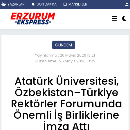
YAZARLAR
SON DAKİKA
MANŞETLER
GÜNDEM
Yayınlanma : 26 Mayıs 2026 13:21
Düzenleme : 26 Mayıs 2026 13:22
Atatürk Üniversitesi,
Özbekistan–Türkiye
Rektörler Forumunda
Önemli İş Birliklerine
İmza Attı