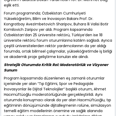
eşlik etti.
Forum programında; Özbekistan Cumhuriyeti
Yükseköğretim, Bilim ve İnovasyon Bakanı Prof. Dr.
Kongratbay Avezimbetovich Sharipov, Buhara İli Valisi Botir
Komilovich Zaripov yer aldı. Program kapsamında
Özbekistan’dan 25 üniversite rektörü, Türkiye’den ise 18
üniversite rektörü forum oturumlarına katılım sağladı. Ayrıca
çeşitli üniversitelerden rektör yardımcılarının da yer aldığı
forumda, ortak bilimsel çalışmalar, yükseköğretimde iş birliği
ve akademik proje geliştirme konuları ele alındı.
Stratejik Oturumda Kritik Rol: Moderatörlük ve Vizyoner
Sunum
Program kapsamında düzenlenen eş zamanlı oturumlar
içerisinde yer alan “Tıp Eğitimi, Spor ve Pedagojide
İnovasyonlar ile Dijital Teknolojiler” başlıklı oturum, Ahmet
Hacımüftüoğlu moderatörlüğünde gerçekleştirildi. Aynı
oturumda konuşmacı olarak da yer alan Hacımüftüoğlu, tıp
eğitiminin dönüşümünde dijitalleşmenin rolüne, simülasyon
temelli eğitim modellerinin önemine ve sağlık alanında