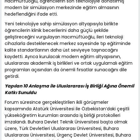
Hacımüftüoğlu, öğrencilerin son teknolojiyle donatılmış
modern bir simülasyon merkezinde eğitim almasının
hedeflendiğini ifade etti.
Yeni teknolojiye sahip simülasyon altyapısıyla birlikte
öğrencilerin klinik becerilerini daha güçlü şekilde
geliştireceğini vurgulayan Hacımüftüoğlu, ileri teknoloji
cihazlarla desteklenecek merkez sayesinde tıp eğitiminde
kalite standartlarının daha üst seviyeye taşınacağını
kaydetti. Ayrıca kurulacak modern eğitim altyapısının,
uluslararası akademik iş birlikleri ve ortak uygulamalı eğitim
programları açısından da önemli fırsatlar sunacağını dile
getirdi.
Yapılan 10 Anlaşma ile Uluslararası İş Birliği Ağına Önemli
Katkı Sunuldu
Forum süresince gerçekleştirilen ikili görüşmeler
kapsamında Atatürk Üniversitesi ile Özbekistan’daki çeşitli
yükseköğretim kurumları arasında iş birliği protokolleri
imzalandı. Buhara Devlet Teknik Üniversitesi başta olmak
üzere, Türk Devletleri Uluslararası Üniversitesi, Buhara
Uluslararası Üniversitesi, Ürgenç Devlet Üniversitesi, Buhara