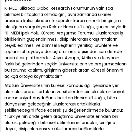
K-MEDI Silkroad Global Research Forumunun yalnızca
bilimsel bir toplantı olmadığını, aynı zamanda ülkeler
arasında kalıcı akademik köprüler kuran önemli bir girişim
olduğunu vurgulayan Rektör Hacımüftüoğlu, şunları söyledi:
“K-MEDI İpek Yolu Küresel Araştırma Forumu; uluslararası iş
birliklerinin güçlendirilmesi, disiplinlerarası araştırmaların
teşvik edilmesi ve bilimsel keşiflerin yenilikçi ürünlere ve
toplumsal faydaya dönüştürülmesi açısından son derece
önemli bir platformdur. Asya, Avrupa, Afrika ve dünyanın
farklı bölgelerinden seçkin üniversitelerin ve araştırmacıların
bu foruma katılımı, girişimin giderek artan küresel önemini
açıkça ortaya koymaktadır.”
Atatürk Üniversitesinin küresel kampüs ağı içerisinde yer
alan uluslararası ortak üniversitelerden biri olmaktan büyük
memnuniyet duyduğunu belirten Hacımüftüoğlu, bilim
dünyasının geleceğinin uluslararası ortaklıklarla
şekilleneceğini ifade ederek şu değerlendirmede bulundu:
“Türkiye’nin önde gelen araştırma üniversitelerinden biri
olarak, geleceğin bilimsel atılımlarının ancak iş birliğine
dayalı, disiplinlerarası ve uluslararası bağlantılarla