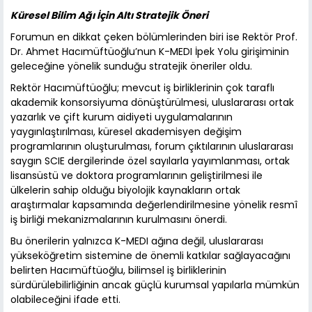
Küresel Bilim Ağı İçin Altı Stratejik Öneri
Forumun en dikkat çeken bölümlerinden biri ise Rektör Prof.
Dr. Ahmet Hacımüftüoğlu’nun K-MEDI İpek Yolu girişiminin
geleceğine yönelik sunduğu stratejik öneriler oldu.
Rektör Hacımüftüoğlu; mevcut iş birliklerinin çok taraflı
akademik konsorsiyuma dönüştürülmesi, uluslararası ortak
yazarlık ve çift kurum aidiyeti uygulamalarının
yaygınlaştırılması, küresel akademisyen değişim
programlarının oluşturulması, forum çıktılarının uluslararası
saygın SCIE dergilerinde özel sayılarla yayımlanması, ortak
lisansüstü ve doktora programlarının geliştirilmesi ile
ülkelerin sahip olduğu biyolojik kaynakların ortak
araştırmalar kapsamında değerlendirilmesine yönelik resmî
iş birliği mekanizmalarının kurulmasını önerdi.
Bu önerilerin yalnızca K-MEDI ağına değil, uluslararası
yükseköğretim sistemine de önemli katkılar sağlayacağını
belirten Hacımüftüoğlu, bilimsel iş birliklerinin
sürdürülebilirliğinin ancak güçlü kurumsal yapılarla mümkün
olabileceğini ifade etti.