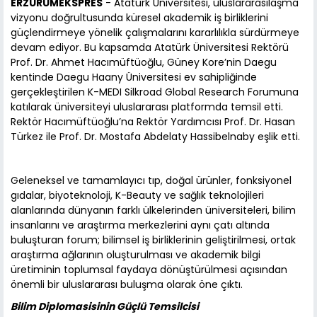
ERZURUMEKSPRES
- Atatürk Üniversitesi, uluslararasılaşma
vizyonu doğrultusunda küresel akademik iş birliklerini
güçlendirmeye yönelik çalışmalarını kararlılıkla sürdürmeye
devam ediyor. Bu kapsamda Atatürk Üniversitesi Rektörü
Prof. Dr. Ahmet Hacımüftüoğlu, Güney Kore’nin Daegu
kentinde Daegu Haany Üniversitesi ev sahipliğinde
gerçekleştirilen K-MEDI Silkroad Global Research Forumuna
katılarak üniversiteyi uluslararası platformda temsil etti.
Rektör Hacımüftüoğlu’na Rektör Yardımcısı Prof. Dr. Hasan
Türkez ile Prof. Dr. Mostafa Abdelaty Hassibelnaby eşlik etti.
Geleneksel ve tamamlayıcı tıp, doğal ürünler, fonksiyonel
gıdalar, biyoteknoloji, K-Beauty ve sağlık teknolojileri
alanlarında dünyanın farklı ülkelerinden üniversiteleri, bilim
insanlarını ve araştırma merkezlerini aynı çatı altında
buluşturan forum; bilimsel iş birliklerinin geliştirilmesi, ortak
araştırma ağlarının oluşturulması ve akademik bilgi
üretiminin toplumsal faydaya dönüştürülmesi açısından
önemli bir uluslararası buluşma olarak öne çıktı.
Bilim Diplomasisinin Güçlü Temsilcisi