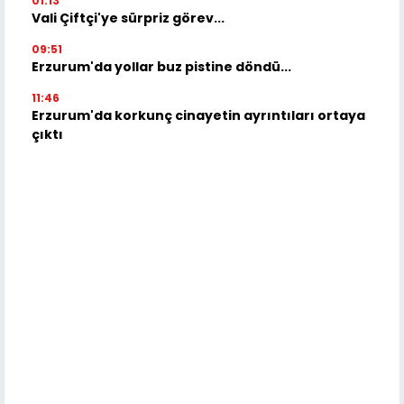
01:13
Vali Çiftçi'ye sürpriz görev...
09:51
Erzurum'da yollar buz pistine döndü...
11:46
Erzurum'da korkunç cinayetin ayrıntıları ortaya
çıktı