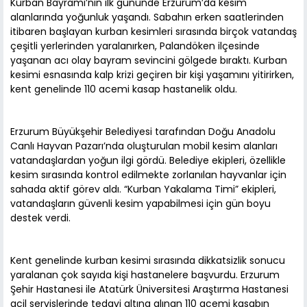
Kurban Bayramı’nın ilk gününde Erzurum’da kesim
alanlarında yoğunluk yaşandı. Sabahın erken saatlerinden
itibaren başlayan kurban kesimleri sırasında birçok vatandaş
çeşitli yerlerinden yaralanırken, Palandöken ilçesinde
yaşanan acı olay bayram sevincini gölgede bıraktı. Kurban
kesimi esnasında kalp krizi geçiren bir kişi yaşamını yitirirken,
kent genelinde 110 acemi kasap hastanelik oldu.
Erzurum Büyükşehir Belediyesi tarafından Doğu Anadolu
Canlı Hayvan Pazarı’nda oluşturulan mobil kesim alanları
vatandaşlardan yoğun ilgi gördü. Belediye ekipleri, özellikle
kesim sırasında kontrol edilmekte zorlanılan hayvanlar için
sahada aktif görev aldı. “Kurban Yakalama Timi” ekipleri,
vatandaşların güvenli kesim yapabilmesi için gün boyu
destek verdi.
Kent genelinde kurban kesimi sırasında dikkatsizlik sonucu
yaralanan çok sayıda kişi hastanelere başvurdu. Erzurum
Şehir Hastanesi ile Atatürk Üniversitesi Araştırma Hastanesi
acil servislerinde tedavi altına alınan 110 acemi kasabın