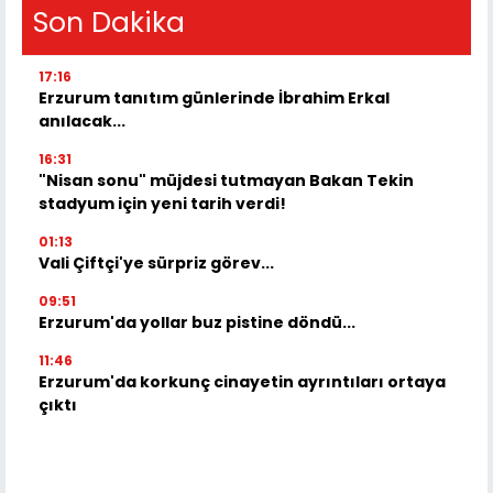
Son Dakika
17:16
Erzurum tanıtım günlerinde İbrahim Erkal
anılacak...
16:31
"Nisan sonu" müjdesi tutmayan Bakan Tekin
stadyum için yeni tarih verdi!
01:13
Vali Çiftçi'ye sürpriz görev...
09:51
Erzurum'da yollar buz pistine döndü...
11:46
Erzurum'da korkunç cinayetin ayrıntıları ortaya
çıktı