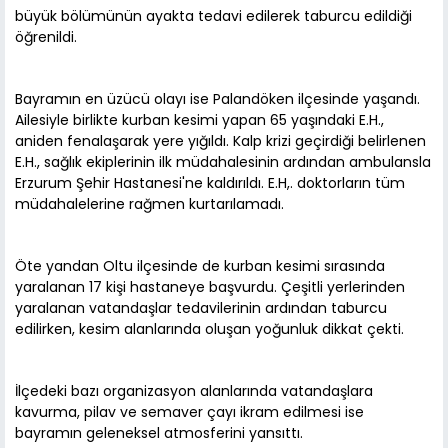
büyük bölümünün ayakta tedavi edilerek taburcu edildiği
öğrenildi.
Bayramın en üzücü olayı ise Palandöken ilçesinde yaşandı.
Ailesiyle birlikte kurban kesimi yapan 65 yaşındaki E.H.,
aniden fenalaşarak yere yığıldı. Kalp krizi geçirdiği belirlenen
E.H., sağlık ekiplerinin ilk müdahalesinin ardından ambulansla
Erzurum Şehir Hastanesi'ne kaldırıldı. E.H,. doktorların tüm
müdahalelerine rağmen kurtarılamadı.
Öte yandan Oltu ilçesinde de kurban kesimi sırasında
yaralanan 17 kişi hastaneye başvurdu. Çeşitli yerlerinden
yaralanan vatandaşlar tedavilerinin ardından taburcu
edilirken, kesim alanlarında oluşan yoğunluk dikkat çekti.
İlçedeki bazı organizasyon alanlarında vatandaşlara
kavurma, pilav ve semaver çayı ikram edilmesi ise
bayramın geleneksel atmosferini yansıttı.