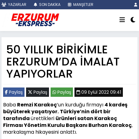
YAZARLAR
SON DAKİKA
MANŞETLER
50 YILLIK BİRİKİMLE
ERZURUM’DA İMALAT
YAPIYORLAR
Paylaş
Paylaş
Paylaş
09 Eylül 2022 09:41
Baba
Remzi Karakoç
’un kurduğu firmayı
4 kardeş
büyüterek yaşatıyor.
Türkiye’nin dört bir
tarafında
ürettikleri
ürünleri satan Karakoç
Firması Yönetim Kurulu Başkanı Burhan Karakoç
,
markalaşma hikayesini anlattı.