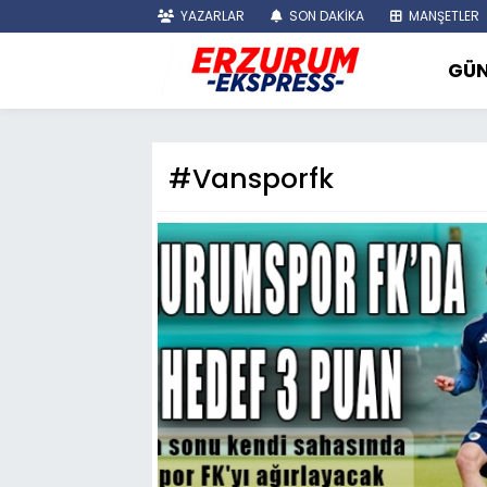
YAZARLAR
SON DAKİKA
MANŞETLER
GÜ
#Vansporfk