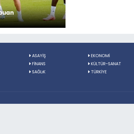
 puan
ASAYİŞ
EKONOMİ
FİNANS
KÜLTÜR-SANAT
SAĞLıK
TÜRKİYE