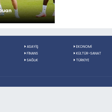
 puan
ASAYİŞ
EKONOMİ
FİNANS
KÜLTÜR-SANAT
SAĞLıK
TÜRKİYE